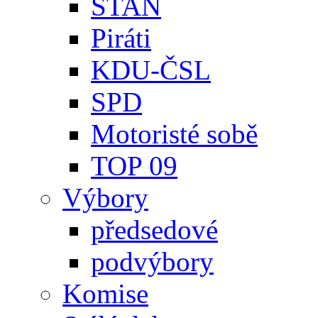
STAN
Piráti
KDU-ČSL
SPD
Motoristé sobě
TOP 09
Výbory
předsedové
podvýbory
Komise