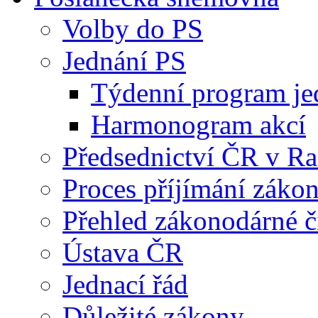
Volby do PS
Jednání PS
Týdenní program je
Harmonogram akcí
Předsednictví ČR v R
Proces příjímání záko
Přehled zákonodárné č
Ústava ČR
Jednací řád
Důležité zákony