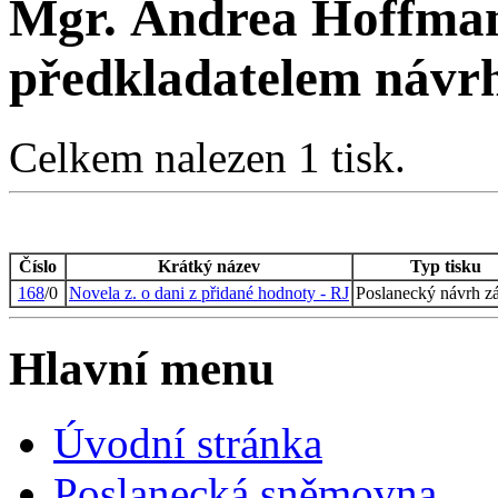
Mgr. Andrea Hoffman
předkladatelem návr
Celkem nalezen 1 tisk.
Číslo
Krátký název
Typ tisku
168
/0
Novela z. o dani z přidané hodnoty - RJ
Poslanecký návrh z
Hlavní menu
Úvodní stránka
Poslanecká sněmovna