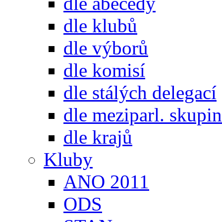
dle abecedy
dle klubů
dle výborů
dle komisí
dle stálých delegací
dle meziparl. skupin
dle krajů
Kluby
ANO 2011
ODS