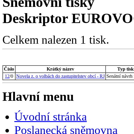
Sněmovní tisky
Deskriptor EUROVOC
Celkem nalezen 1 tisk.
Číslo
Krátký název
Typ tis
12
/0
Novela z. o volbách do zastupitelstev obcí - RJ
Senátní návrh
Hlavní menu
Úvodní stránka
Poslanecká sněmovna