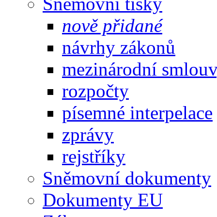
Sněmovní tisky
nově přidané
návrhy zákonů
mezinárodní smlou
rozpočty
písemné interpelace
zprávy
rejstříky
Sněmovní dokumenty
Dokumenty EU