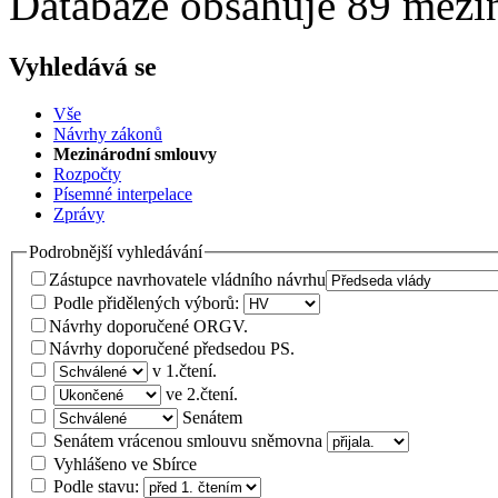
Databáze obsahuje 89 mezi
Vyhledává se
Vše
Návrhy zákonů
Mezinárodní smlouvy
Rozpočty
Písemné interpelace
Zprávy
Podrobnější vyhledávání
Zástupce navrhovatele vládního návrhu
Podle přidělených výborů:
Návrhy doporučené ORGV.
Návrhy doporučené předsedou PS.
v 1.čtení.
ve 2.čtení.
Senátem
Senátem vrácenou smlouvu sněmovna
Vyhlášeno ve Sbírce
Podle stavu: