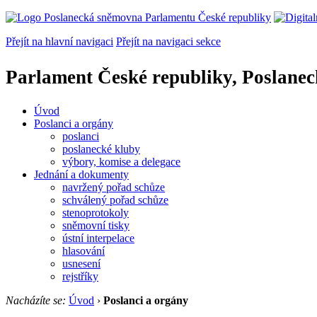
Přejít na hlavní navigaci
Přejít na navigaci sekce
Parlament České republiky, Poslane
Úvod
Poslanci a orgány
poslanci
poslanecké kluby
výbory, komise a delegace
Jednání a dokumenty
navržený pořad schůze
schválený pořad schůze
stenoprotokoly
sněmovní tisky
ústní interpelace
hlasování
usnesení
rejstříky
Nacházíte se:
Úvod
›
Poslanci a orgány