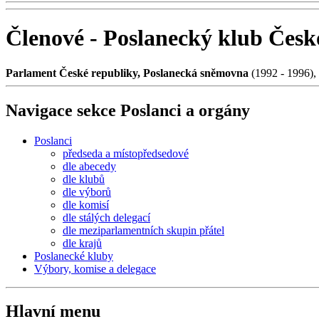
Členové - Poslanecký klub Česk
Parlament České republiky, Poslanecká sněmovna
(1992 - 1996),
Navigace sekce
Poslanci a orgány
Poslanci
předseda a místopředsedové
dle abecedy
dle klubů
dle výborů
dle komisí
dle stálých delegací
dle meziparlamentních skupin přátel
dle krajů
Poslanecké kluby
Výbory, komise a delegace
Hlavní menu