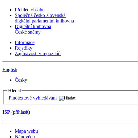
Přehled obsahu
Společná česko-slovenská
digitální parlamentní knihovna
Digitální knihovna
České sněmy
Informace
Rejstříky
Zajímavosti v repozitáři
English
Česky
Hledat
Plnotextové vyhledávání
ISP
(
příhlásit
)
Mapa webu
Nápověda