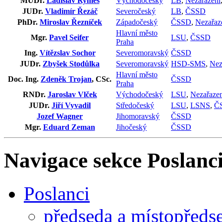
MUDr.
Ladislav Rymeš
Východočeský
LB
,
Nezařazení
JUDr.
Vladimír Řezáč
Severočeský
LB
,
ČSSD
PhDr.
Miroslav Řezníček
Západočeský
ČSSD
,
Nezařaz
Hlavní město
Mgr.
Pavel Seifer
LSU
,
ČSSD
Praha
Ing.
Vítězslav Sochor
Severomoravský
ČSSD
JUDr.
Zbyšek Stodůlka
Severomoravský
HSD-SMS
,
Nez
Hlavní město
Doc. Ing.
Zdeněk Trojan
, CSc.
ČSSD
Praha
RNDr.
Jaroslav Vlček
Východočeský
LSU
,
Nezařazen
JUDr.
Jiří Vyvadil
Středočeský
LSU
,
LSNS
,
Č
Jozef Wagner
Jihomoravský
ČSSD
Mgr.
Eduard Zeman
Jihočeský
ČSSD
Navigace sekce
Poslanci
Poslanci
předseda a místopředs