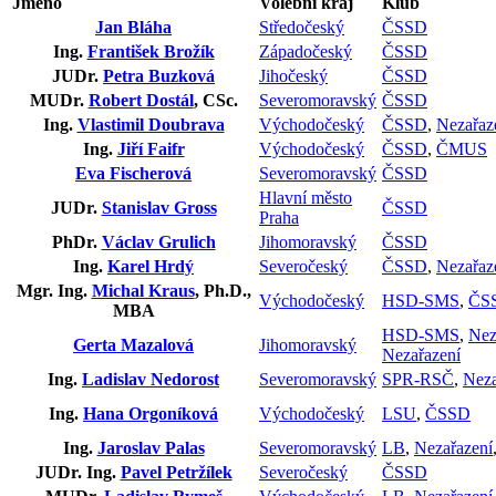
Jméno
Volební kraj
Klub
Jan Bláha
Středočeský
ČSSD
Ing.
František Brožík
Západočeský
ČSSD
JUDr.
Petra Buzková
Jihočeský
ČSSD
MUDr.
Robert Dostál
, CSc.
Severomoravský
ČSSD
Ing.
Vlastimil Doubrava
Východočeský
ČSSD
,
Nezařaz
Ing.
Jiří Faifr
Východočeský
ČSSD
,
ČMUS
Eva Fischerová
Severomoravský
ČSSD
Hlavní město
JUDr.
Stanislav Gross
ČSSD
Praha
PhDr.
Václav Grulich
Jihomoravský
ČSSD
Ing.
Karel Hrdý
Severočeský
ČSSD
,
Nezařaz
Mgr. Ing.
Michal Kraus
, Ph.D.,
Východočeský
HSD-SMS
,
ČS
MBA
HSD-SMS
,
Nez
Gerta Mazalová
Jihomoravský
Nezařazení
Ing.
Ladislav Nedorost
Severomoravský
SPR-RSČ
,
Neza
Ing.
Hana Orgoníková
Východočeský
LSU
,
ČSSD
Ing.
Jaroslav Palas
Severomoravský
LB
,
Nezařazení
JUDr. Ing.
Pavel Petržílek
Severočeský
ČSSD