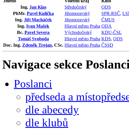
Jméno
Volební kraj
Klub
Ing.
Jan Klas
Středočeský
ODS
PhMr.
Pavel Kulička
Jihomoravský
SPR-RSČ
,
LS
Ing.
Jiří Macháček
Jihomoravský
ČMUS
Ing.
Ivan Mašek
Hlavní město Praha
ODA
Bc.
Pavel Severa
Východočeský
KDU-ČSL
Tomáš Svoboda
Hlavní město Praha
KDS
,
ODS
Doc. Ing.
Zdeněk Trojan
, CSc.
Hlavní město Praha
ČSSD
Navigace sekce
Poslanci
Poslanci
předseda a místopředs
dle abecedy
dle klubů