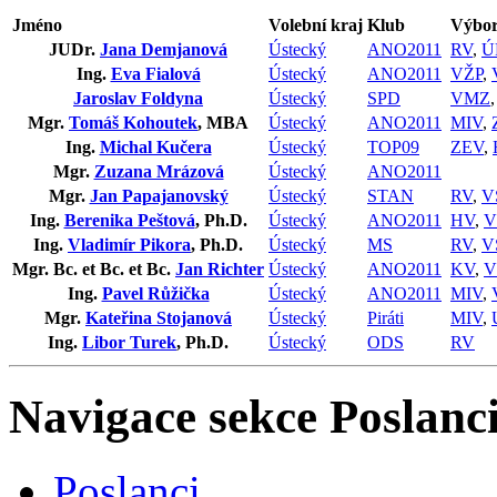
Jméno
Volební kraj
Klub
Výbor
JUDr.
Jana Demjanová
Ústecký
ANO2011
RV
,
Ú
Ing.
Eva Fialová
Ústecký
ANO2011
VŽP
,
Jaroslav Foldyna
Ústecký
SPD
VMZ
Mgr.
Tomáš Kohoutek
, MBA
Ústecký
ANO2011
MIV
,
Ing.
Michal Kučera
Ústecký
TOP09
ZEV
,
Mgr.
Zuzana Mrázová
Ústecký
ANO2011
Mgr.
Jan Papajanovský
Ústecký
STAN
RV
,
V
Ing.
Berenika Peštová
, Ph.D.
Ústecký
ANO2011
HV
,
V
Ing.
Vladimír Pikora
, Ph.D.
Ústecký
MS
RV
,
V
Mgr. Bc. et Bc. et Bc.
Jan Richter
Ústecký
ANO2011
KV
,
V
Ing.
Pavel Růžička
Ústecký
ANO2011
MIV
,
Mgr.
Kateřina Stojanová
Ústecký
Piráti
MIV
,
Ing.
Libor Turek
, Ph.D.
Ústecký
ODS
RV
Navigace sekce
Poslanci
Poslanci