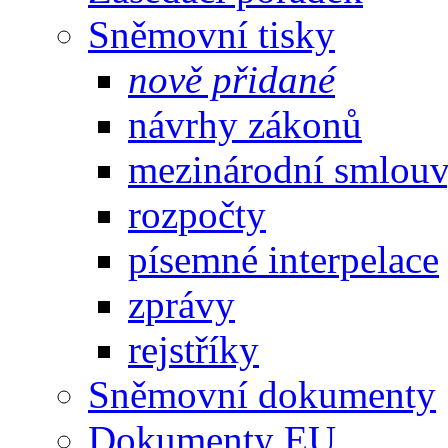
Sněmovní tisky
nově přidané
návrhy zákonů
mezinárodní smlou
rozpočty
písemné interpelace
zprávy
rejstříky
Sněmovní dokumenty
Dokumenty EU