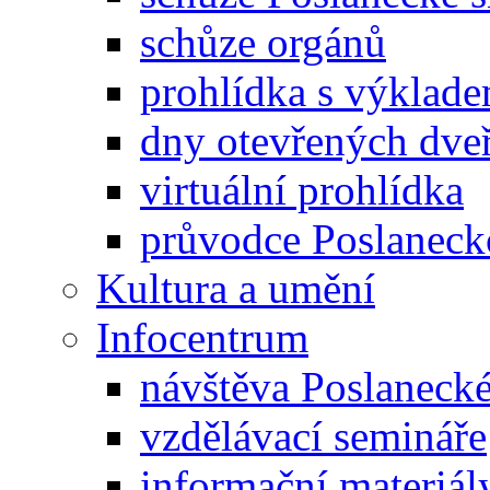
schůze orgánů
prohlídka s výklad
dny otevřených dveř
virtuální prohlídka
průvodce Poslanec
Kultura a umění
Infocentrum
návštěva Poslaneck
vzdělávací semináře
informační materiál