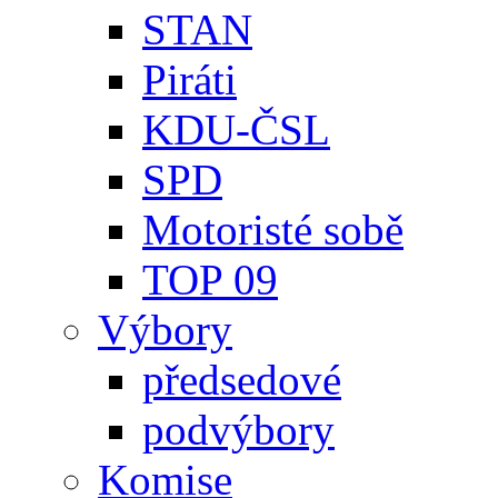
STAN
Piráti
KDU-ČSL
SPD
Motoristé sobě
TOP 09
Výbory
předsedové
podvýbory
Komise