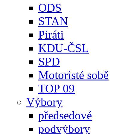
ODS
STAN
Piráti
KDU-ČSL
SPD
Motoristé sobě
TOP 09
Výbory
předsedové
podvýbory