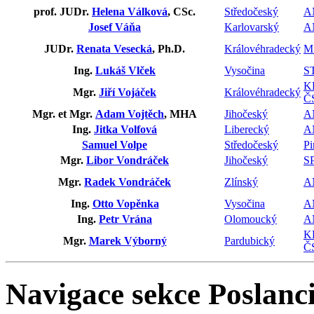
prof. JUDr.
Helena Válková
, CSc.
Středočeský
A
Josef Váňa
Karlovarský
A
JUDr.
Renata Vesecká
, Ph.D.
Královéhradecký
M
Ing.
Lukáš Vlček
Vysočina
S
K
Mgr.
Jiří Vojáček
Královéhradecký
Č
Mgr. et Mgr.
Adam Vojtěch
, MHA
Jihočeský
A
Ing.
Jitka Volfová
Liberecký
A
Samuel Volpe
Středočeský
Pi
Mgr.
Libor Vondráček
Jihočeský
S
Mgr.
Radek Vondráček
Zlínský
A
Ing.
Otto Vopěnka
Vysočina
A
Ing.
Petr Vrána
Olomoucký
A
K
Mgr.
Marek Výborný
Pardubický
Č
Navigace sekce
Poslanci