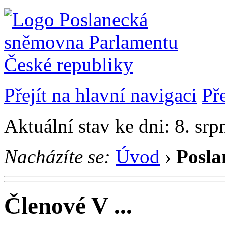
Přejít na hlavní navigaci
Př
Aktuální stav ke dni: 8. sr
Nacházíte se:
Úvod
›
Posla
Členové V ...