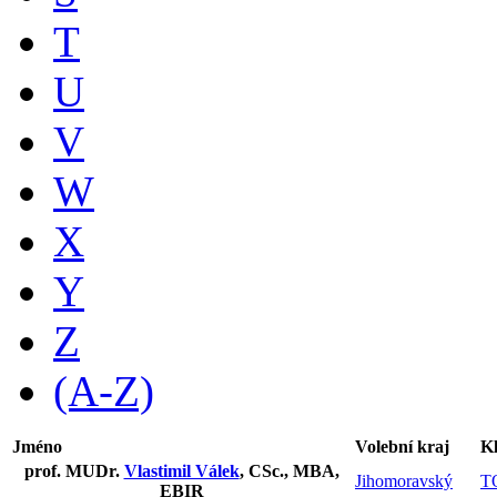
T
U
V
W
X
Y
Z
(A-Z)
Jméno
Volební kraj
K
prof. MUDr.
Vlastimil Válek
, CSc., MBA,
Jihomoravský
T
EBIR