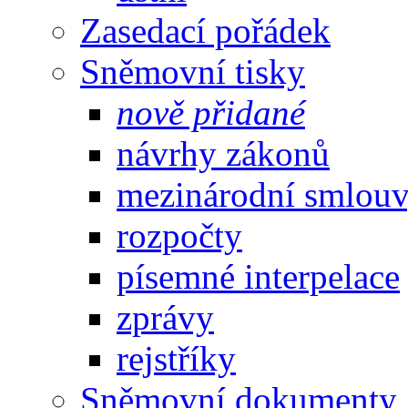
Zasedací pořádek
Sněmovní tisky
nově přidané
návrhy zákonů
mezinárodní smlou
rozpočty
písemné interpelace
zprávy
rejstříky
Sněmovní dokumenty