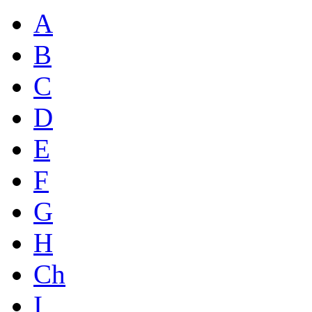
A
B
C
D
E
F
G
H
Ch
I