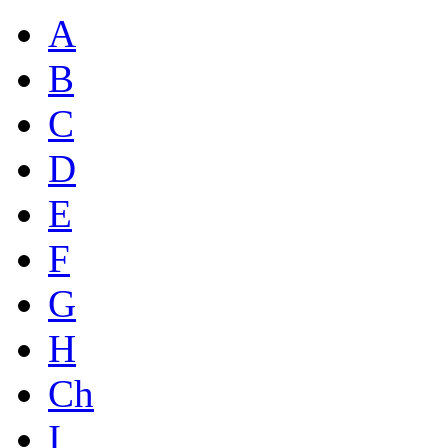
A
B
C
D
E
F
G
H
Ch
I