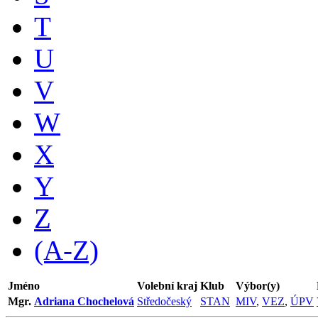
T
U
V
W
X
Y
Z
(A-Z)
Jméno
Volební kraj
Klub
Výbor(y)
Mgr.
Adriana Chochelová
Středočeský
STAN
MIV
,
VEZ
,
ÚPV