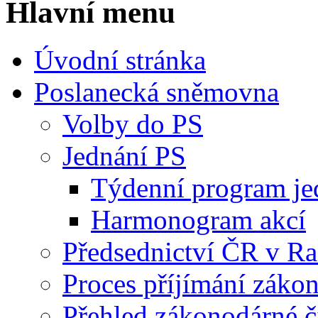
Hlavní menu
Úvodní stránka
Poslanecká sněmovna
Volby do PS
Jednání PS
Týdenní program je
Harmonogram akcí
Předsednictví ČR v R
Proces příjímání záko
Přehled zákonodárné č