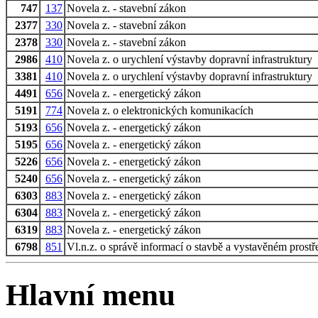
747
137
Novela z. - stavební zákon
2377
330
Novela z. - stavební zákon
2378
330
Novela z. - stavební zákon
2986
410
Novela z. o urychlení výstavby dopravní infrastruktury
3381
410
Novela z. o urychlení výstavby dopravní infrastruktury
4491
656
Novela z. - energetický zákon
5191
774
Novela z. o elektronických komunikacích
5193
656
Novela z. - energetický zákon
5195
656
Novela z. - energetický zákon
5226
656
Novela z. - energetický zákon
5240
656
Novela z. - energetický zákon
6303
883
Novela z. - energetický zákon
6304
883
Novela z. - energetický zákon
6319
883
Novela z. - energetický zákon
6798
851
Vl.n.z. o správě informací o stavbě a vystavěném prostř
Hlavní menu