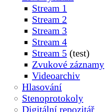
Stream 1
Stream 2
Stream 3
Stream 4
Stream 5
(test)
Zvukové záznamy
Videoarchiv
Hlasování
Stenoprotokoly
Digitální repozitář