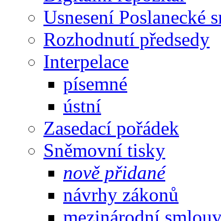
Usnesení Poslanecké 
Rozhodnutí předsedy
Interpelace
písemné
ústní
Zasedací pořádek
Sněmovní tisky
nově přidané
návrhy zákonů
mezinárodní smlou