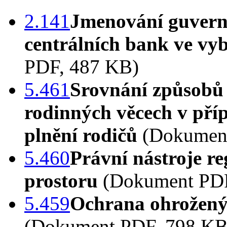
2.141
Jmenování guverné
centrálních bank ve vy
PDF, 487 KB)
5.461
Srovnání způsobů
rodinných věcech v pří
plnění rodičů
(Dokument
5.460
Právní nástroje r
prostoru
(Dokument PDF
5.459
Ochrana ohroženýc
(Dokument PDF, 798 KB