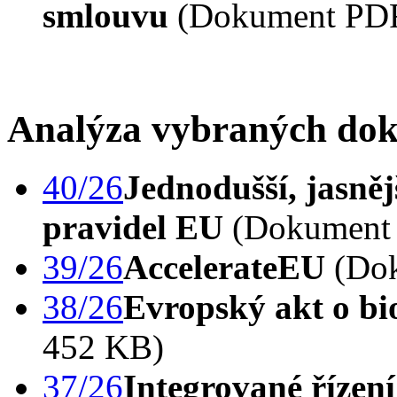
smlouvu
(Dokument PDF
Analýza vybraných do
40/26
Jednodušší, jasněj
pravidel EU
(Dokument 
39/26
AccelerateEU
(Dok
38/26
Evropský akt o bi
452 KB)
37/26
Integrované řízení