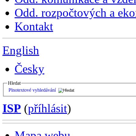
Odd. rozpočtových a ek
Kontakt
English
Česky
Hledat
Plnotextové vyhledávání
ISP
(
příhlásit
)
Mapa webu