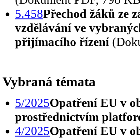
5.458
Přechod žáků ze z
vzdělávání ve vybranýc
přijímacího řízení
(Doku
Vybraná témata
5/2025
Opatření EU v ob
prostřednictvím platfo
4/2025
Opatření EU v o