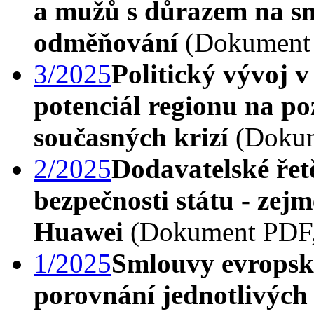
a mužů s důrazem na sm
odměňování
(Dokument 
3/2025
Politický vývoj v
potenciál regionu na po
současných krizí
(Dokum
2/2025
Dodavatelské řetě
bezpečnosti státu - zej
Huawei
(Dokument PDF,
1/2025
Smlouvy evropský
porovnání jednotlivých