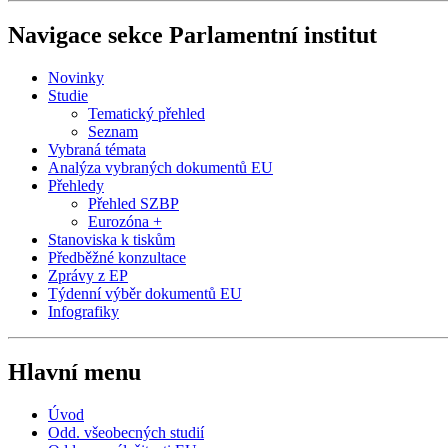
Navigace sekce
Parlamentní institut
Novinky
Studie
Tematický přehled
Seznam
Vybraná témata
Analýza vybraných dokumentů EU
Přehledy
Přehled SZBP
Eurozóna +
Stanoviska k tiskům
Předběžné konzultace
Zprávy z EP
Týdenní výběr dokumentů EU
Infografiky
Hlavní menu
Úvod
Odd. všeobecných studií