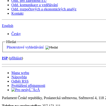
Odd. pro záležitosti EU
Odd. komunikace a vzdělávání
Odd. rozpočtových a ekonomických analýz
Kontakt
English
Česky
Hledat
Plnotextové vyhledávání
ISP
(
příhlásit
)
Mapa webu
Nápověda
Odběr RSS
Prohlášení přístupnosti
Parlament České republiky, Poslanecká sněmovna, Sněmovní 4, 118 2
Telefon na spojovatelku:
257 171 111