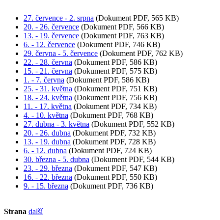
27. července - 2. srpna
(Dokument PDF, 565 KB)
20. - 26. července
(Dokument PDF, 566 KB)
13. - 19. července
(Dokument PDF, 763 KB)
6. - 12. července
(Dokument PDF, 746 KB)
29. června - 5. července
(Dokument PDF, 762 KB)
22. - 28. června
(Dokument PDF, 586 KB)
15. - 21. června
(Dokument PDF, 575 KB)
1. - 7. června
(Dokument PDF, 586 KB)
25. - 31. května
(Dokument PDF, 751 KB)
18. - 24. května
(Dokument PDF, 756 KB)
11. - 17. května
(Dokument PDF, 734 KB)
4. - 10. května
(Dokument PDF, 768 KB)
27. dubna - 3. května
(Dokument PDF, 552 KB)
20. - 26. dubna
(Dokument PDF, 732 KB)
13. - 19. dubna
(Dokument PDF, 728 KB)
6. - 12. dubna
(Dokument PDF, 724 KB)
30. března - 5. dubna
(Dokument PDF, 544 KB)
23. - 29. března
(Dokument PDF, 547 KB)
16. - 22. března
(Dokument PDF, 550 KB)
9. - 15. března
(Dokument PDF, 736 KB)
Strana
další