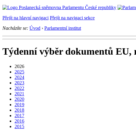
Přejít na hlavní navigaci
Přejít na navigaci sekce
Nacházíte se:
Úvod
›
Parlamentní institut
Týdenní výběr dokumentů EU, 
2026
2025
2024
2023
2022
2021
2020
2019
2018
2017
2016
2015