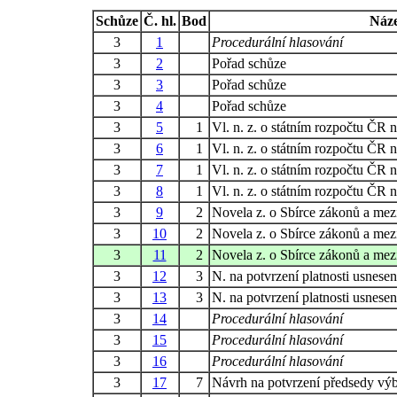
Schůze
Č. hl.
Bod
Náz
3
1
Procedurální hlasování
3
2
Pořad schůze
3
3
Pořad schůze
3
4
Pořad schůze
3
5
1
Vl. n. z. o státním rozpočtu ČR 
3
6
1
Vl. n. z. o státním rozpočtu ČR 
3
7
1
Vl. n. z. o státním rozpočtu ČR 
3
8
1
Vl. n. z. o státním rozpočtu ČR 
3
9
2
Novela z. o Sbírce zákonů a mez
3
10
2
Novela z. o Sbírce zákonů a mez
3
11
2
Novela z. o Sbírce zákonů a mez
3
12
3
N. na potvrzení platnosti usnesen
3
13
3
N. na potvrzení platnosti usnesen
3
14
Procedurální hlasování
3
15
Procedurální hlasování
3
16
Procedurální hlasování
3
17
7
Návrh na potvrzení předsedy vý