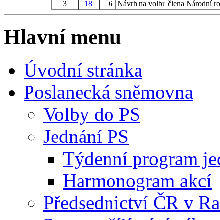
3
18
6
Návrh na volbu člena Národní r
Hlavní menu
Úvodní stránka
Poslanecká sněmovna
Volby do PS
Jednání PS
Týdenní program je
Harmonogram akcí
Předsednictví ČR v R