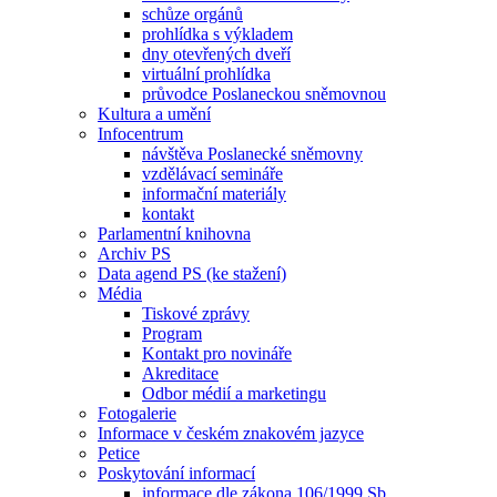
schůze orgánů
prohlídka s výkladem
dny otevřených dveří
virtuální prohlídka
průvodce Poslaneckou sněmovnou
Kultura a umění
Infocentrum
návštěva Poslanecké sněmovny
vzdělávací semináře
informační materiály
kontakt
Parlamentní knihovna
Archiv PS
Data agend PS (ke stažení)
Média
Tiskové zprávy
Program
Kontakt pro novináře
Akreditace
Odbor médií a marketingu
Fotogalerie
Informace v českém znakovém jazyce
Petice
Poskytování informací
informace dle zákona 106/1999 Sb.