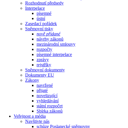
Rozhodnutí předsedy
Interpelace
písemné
ústní
Zasedací pořádek
Sněmovní tisky
nově přidané
návrhy zákonů
mezinárodní smlouvy
rozpočty
písemné interpelace
zprávy
rejstříky
Sněmovní dokumenty
Dokumenty EU
Zákony
navržené
přijaté
novelizující
vyhledávání
státní rozpočet
Sbírka zákonů
Veřejnost a média
Navštivte nás
schůze Poslanecké sněmovny