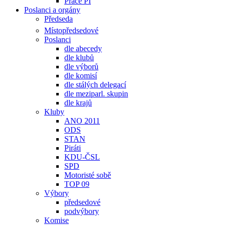
Práce PI
Poslanci a orgány
Předseda
Místopředsedové
Poslanci
dle abecedy
dle klubů
dle výborů
dle komisí
dle stálých delegací
dle meziparl. skupin
dle krajů
Kluby
ANO 2011
ODS
STAN
Piráti
KDU-ČSL
SPD
Motoristé sobě
TOP 09
Výbory
předsedové
podvýbory
Komise