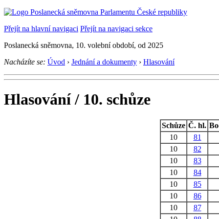
Přejít na hlavní navigaci
Přejít na navigaci sekce
Poslanecká sněmovna, 10. volební období, od 2025
Nacházíte se:
Úvod
›
Jednání a dokumenty
›
Hlasování
Hlasování / 10. schůze
Schůze
Č. hl.
Bo
10
81
10
82
10
83
10
84
10
85
10
86
10
87