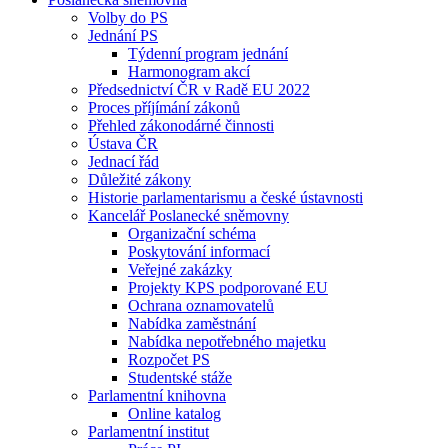
Volby do PS
Jednání PS
Týdenní program jednání
Harmonogram akcí
Předsednictví ČR v Radě EU 2022
Proces příjímání zákonů
Přehled zákonodárné činnosti
Ústava ČR
Jednací řád
Důležité zákony
Historie parlamentarismu a české ústavnosti
Kancelář Poslanecké sněmovny
Organizační schéma
Poskytování informací
Veřejné zakázky
Projekty KPS podporované EU
Ochrana oznamovatelů
Nabídka zaměstnání
Nabídka nepotřebného majetku
Rozpočet PS
Studentské stáže
Parlamentní knihovna
Online katalog
Parlamentní institut