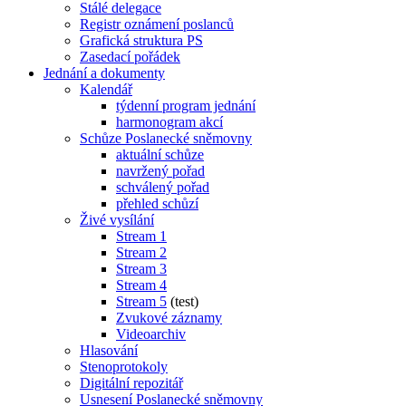
Stálé delegace
Registr oznámení poslanců
Grafická struktura PS
Zasedací pořádek
Jednání a dokumenty
Kalendář
týdenní program jednání
harmonogram akcí
Schůze Poslanecké sněmovny
aktuální schůze
navržený pořad
schválený pořad
přehled schůzí
Živé vysílání
Stream 1
Stream 2
Stream 3
Stream 4
Stream 5
(test)
Zvukové záznamy
Videoarchiv
Hlasování
Stenoprotokoly
Digitální repozitář
Usnesení Poslanecké sněmovny