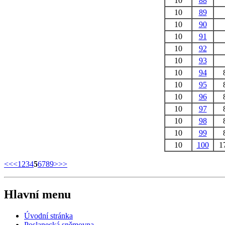
10
88
10
89
10
90
10
91
10
92
10
93
10
94
10
95
10
96
10
97
10
98
10
99
10
100
1
<<
<
1
2
3
4
5
6
7
8
9
>
>>
Hlavní menu
Úvodní stránka
Poslanecká sněmovna