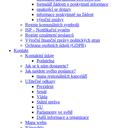
formulář žádosti o poskytnutí informace
opakující se dotazy
informace poskytnuté na žádost
výroční zprávy
Registr komunálních symbolů
ISP – Notifikační systém
Registr oznámení poslanců
Výroční finanční zprávy politických stran
Ochrana osobních údajů (GDPR)
Kontakt
Kontaktní údaje
Podatelna
Jak se k nám dostanete?
Jak najdete svého poslance?
mapa regionálních kanceláří
Užitečné odkazy
Prezident
Senát
Vláda
Státní správa
EU
Parlamenty ve světě
Další informace a organizace
Mapa webu
Nápověda