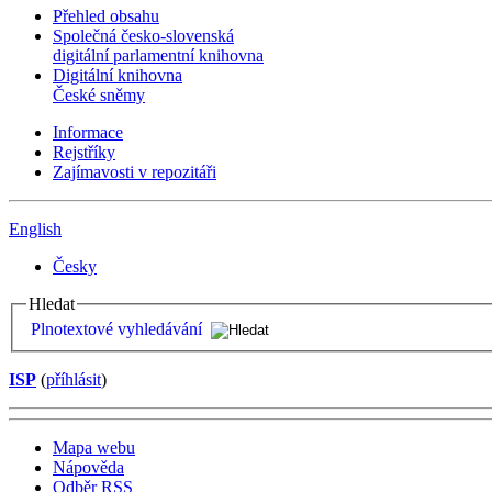
Přehled obsahu
Společná česko-slovenská
digitální parlamentní knihovna
Digitální knihovna
České sněmy
Informace
Rejstříky
Zajímavosti v repozitáři
English
Česky
Hledat
Plnotextové vyhledávání
ISP
(
příhlásit
)
Mapa webu
Nápověda
Odběr RSS