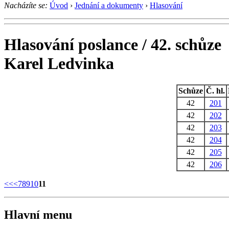
Nacházíte se:
Úvod
›
Jednání a dokumenty
›
Hlasování
Hlasování poslance / 42. schůze
Karel Ledvinka
Schůze
Č. hl.
42
201
42
202
42
203
42
204
42
205
42
206
<<
<
7
8
9
10
11
Hlavní menu