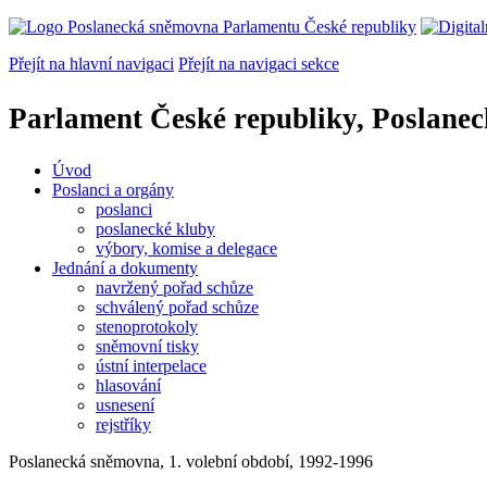
Přejít na hlavní navigaci
Přejít na navigaci sekce
Parlament České republiky, Poslane
Úvod
Poslanci a orgány
poslanci
poslanecké kluby
výbory, komise a delegace
Jednání a dokumenty
navržený pořad schůze
schválený pořad schůze
stenoprotokoly
sněmovní tisky
ústní interpelace
hlasování
usnesení
rejstříky
Poslanecká sněmovna, 1. volební období, 1992-1996