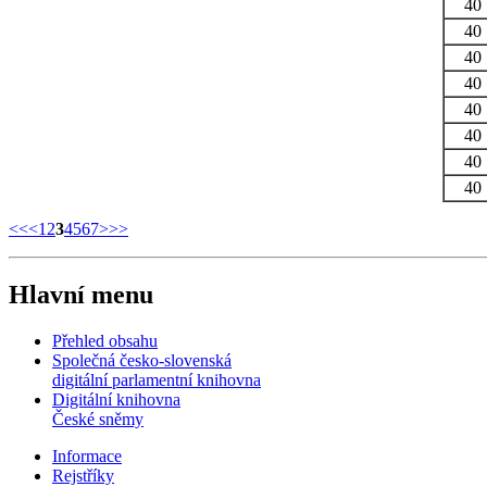
40
40
40
40
40
40
40
40
<<
<
1
2
3
4
5
6
7
>
>>
Hlavní menu
Přehled obsahu
Společná česko-slovenská
digitální parlamentní knihovna
Digitální knihovna
České sněmy
Informace
Rejstříky