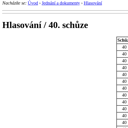
Nacházíte se:
Úvod
›
Jednání a dokumenty
›
Hlasování
Hlasování / 40. schůze
Schů
40
40
40
40
40
40
40
40
40
40
40
40