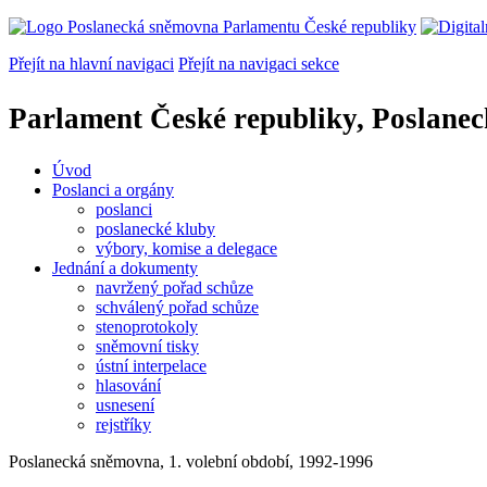
Přejít na hlavní navigaci
Přejít na navigaci sekce
Parlament České republiky, Poslane
Úvod
Poslanci a orgány
poslanci
poslanecké kluby
výbory, komise a delegace
Jednání a dokumenty
navržený pořad schůze
schválený pořad schůze
stenoprotokoly
sněmovní tisky
ústní interpelace
hlasování
usnesení
rejstříky
Poslanecká sněmovna, 1. volební období, 1992-1996