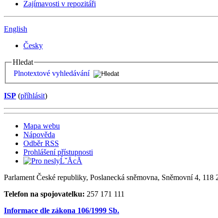
Zajímavosti v repozitáři
English
Česky
Hledat
Plnotextové vyhledávání
ISP
(
příhlásit
)
Mapa webu
Nápověda
Odběr RSS
Prohlášení přístupnosti
Parlament České republiky, Poslanecká sněmovna, Sněmovní 4, 118 2
Telefon na spojovatelku:
257 171 111
Informace dle zákona 106/1999 Sb.