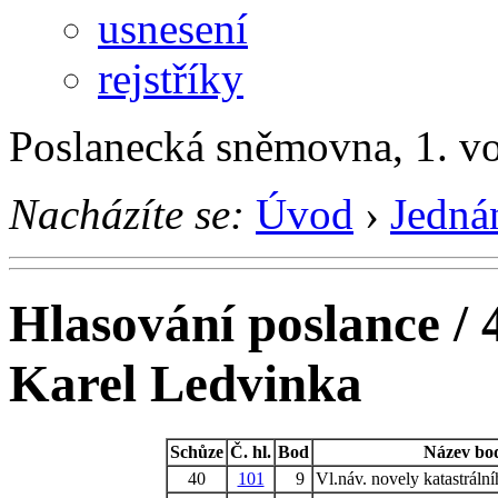
usnesení
rejstříky
Poslanecká sněmovna, 1. v
Nacházíte se:
Úvod
›
Jedná
Hlasování poslance / 
Karel Ledvinka
Schůze
Č. hl.
Bod
Název bo
40
101
9
Vl.náv. novely katastráln