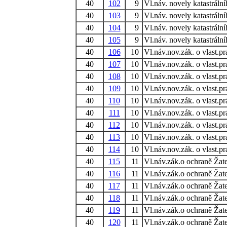
40
102
9
Vl.náv. novely katastráln
40
103
9
Vl.náv. novely katastráln
40
104
9
Vl.náv. novely katastráln
40
105
9
Vl.náv. novely katastráln
40
106
10
Vl.náv.nov.zák. o vlast.p
40
107
10
Vl.náv.nov.zák. o vlast.p
40
108
10
Vl.náv.nov.zák. o vlast.p
40
109
10
Vl.náv.nov.zák. o vlast.p
40
110
10
Vl.náv.nov.zák. o vlast.p
40
111
10
Vl.náv.nov.zák. o vlast.p
40
112
10
Vl.náv.nov.zák. o vlast.p
40
113
10
Vl.náv.nov.zák. o vlast.p
40
114
10
Vl.náv.nov.zák. o vlast.p
40
115
11
Vl.náv.zák.o ochraně Žate
40
116
11
Vl.náv.zák.o ochraně Žate
40
117
11
Vl.náv.zák.o ochraně Žate
40
118
11
Vl.náv.zák.o ochraně Žate
40
119
11
Vl.náv.zák.o ochraně Žate
40
120
11
Vl.náv.zák.o ochraně Žate