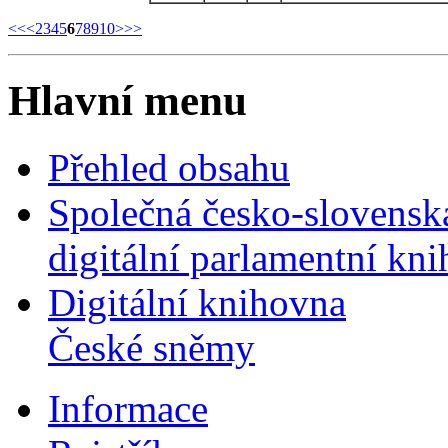
<<
<
2
3
4
5
6
7
8
9
10
>
>>
Hlavní menu
Přehled obsahu
Společná česko-slovensk
digitální parlamentní kn
Digitální knihovna
České sněmy
Informace