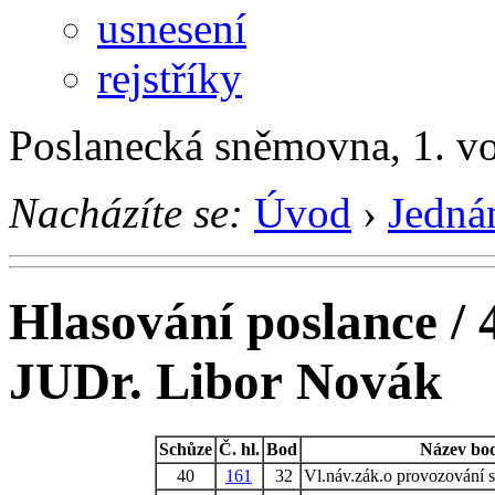
usnesení
rejstříky
Poslanecká sněmovna, 1. v
Nacházíte se:
Úvod
›
Jedná
Hlasování poslance / 
JUDr. Libor Novák
Schůze
Č. hl.
Bod
Název bo
40
161
32
Vl.náv.zák.o provozování s