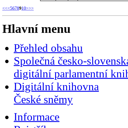
<<
<
5
6
7
8
9
10
>
>>
Hlavní menu
Přehled obsahu
Společná česko-slovensk
digitální parlamentní kn
Digitální knihovna
České sněmy
Informace