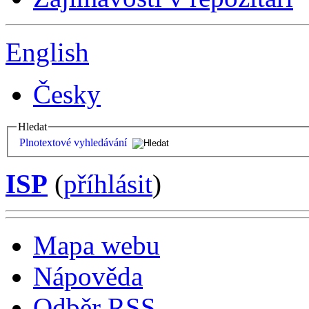
English
Česky
Hledat
Plnotextové vyhledávání
ISP
(
příhlásit
)
Mapa webu
Nápověda
Odběr RSS