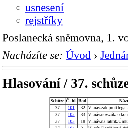
usnesení
rejstříky
Poslanecká sněmovna, 1. v
Nacházíte se:
Úvod
›
Jedná
Hlasování / 37. schůz
Schůze
Č. hl.
Bod
Náz
37
101
32
Vl.náv.zák.proti legal.
37
102
33
Vl.náv.nov.zák. o ko
37
103
18
Vl.náv.na ratifik.Úml