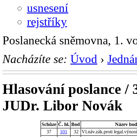
usnesení
rejstříky
Poslanecká sněmovna, 1. v
Nacházíte se:
Úvod
›
Jedná
Hlasování poslance / 
JUDr. Libor Novák
Schůze
Č. hl.
Bod
Název bo
37
101
32
Vl.náv.zák.proti legal.výnosů