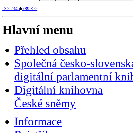
<<
<
2
3
4
5
6
7
8
9
>
>>
Hlavní menu
Přehled obsahu
Společná česko-slovensk
digitální parlamentní kn
Digitální knihovna
České sněmy
Informace