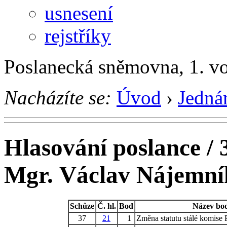
usnesení
rejstříky
Poslanecká sněmovna, 1. v
Nacházíte se:
Úvod
›
Jedná
Hlasování poslance / 
Mgr. Václav Nájemní
Schůze
Č. hl.
Bod
Název bo
37
21
1
Změna statutu stálé komise 