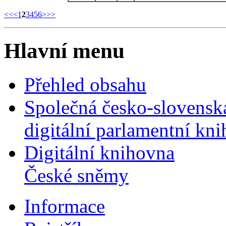
<<
<
1
2
3
4
5
6
>
>>
Hlavní menu
Přehled obsahu
Společná česko-slovensk
digitální parlamentní kn
Digitální knihovna
České sněmy
Informace