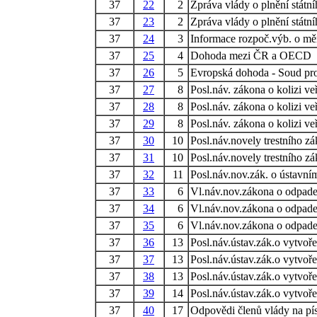
37
22
2
Zpráva vlády o plnění státn
37
23
2
Zpráva vlády o plnění státn
37
24
3
Informace rozpoč.výb. o m
37
25
4
Dohoda mezi ČR a OECD
37
26
5
Evropská dohoda - Soud pro
37
27
8
Posl.náv. zákona o kolizi v
37
28
8
Posl.náv. zákona o kolizi v
37
29
8
Posl.náv. zákona o kolizi v
37
30
10
Posl.náv.novely trestního z
37
31
10
Posl.náv.novely trestního z
37
32
11
Posl.náv.nov.zák. o ústavní
37
33
6
Vl.náv.nov.zákona o odpad
37
34
6
Vl.náv.nov.zákona o odpad
37
35
6
Vl.náv.nov.zákona o odpad
37
36
13
Posl.náv.ústav.zák.o vytvo
37
37
13
Posl.náv.ústav.zák.o vytvo
37
38
13
Posl.náv.ústav.zák.o vytvo
37
39
14
Posl.náv.ústav.zák.o vytvo
37
40
17
Odpovědi členů vlády na pís