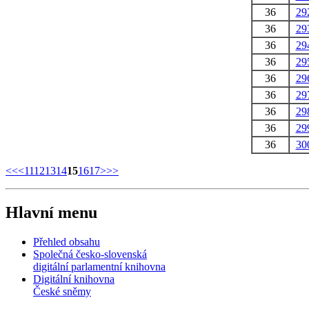
36
29
36
29
36
29
36
29
36
29
36
29
36
29
36
29
36
30
<<
<
11
12
13
14
15
16
17
>
>>
Hlavní menu
Přehled obsahu
Společná česko-slovenská
digitální parlamentní knihovna
Digitální knihovna
České sněmy