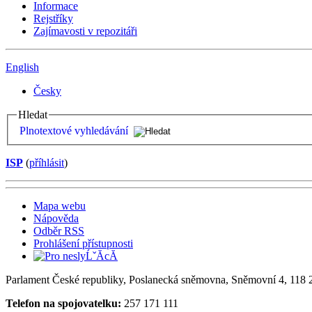
Informace
Rejstříky
Zajímavosti v repozitáři
English
Česky
Hledat
Plnotextové vyhledávání
ISP
(
příhlásit
)
Mapa webu
Nápověda
Odběr RSS
Prohlášení přístupnosti
Parlament České republiky, Poslanecká sněmovna, Sněmovní 4, 118 2
Telefon na spojovatelku:
257 171 111