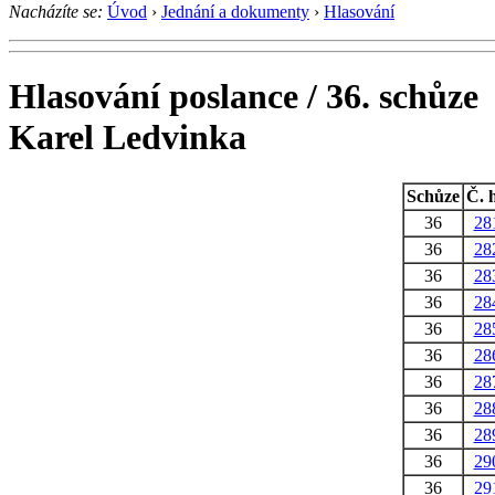
Nacházíte se:
Úvod
›
Jednání a dokumenty
›
Hlasování
Hlasování poslance / 36. schůze
Karel Ledvinka
Schůze
Č. h
36
28
36
28
36
28
36
28
36
28
36
28
36
28
36
28
36
28
36
29
36
29