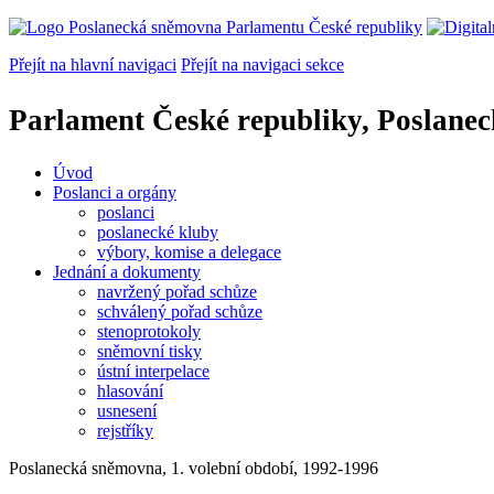
Přejít na hlavní navigaci
Přejít na navigaci sekce
Parlament České republiky, Poslane
Úvod
Poslanci a orgány
poslanci
poslanecké kluby
výbory, komise a delegace
Jednání a dokumenty
navržený pořad schůze
schválený pořad schůze
stenoprotokoly
sněmovní tisky
ústní interpelace
hlasování
usnesení
rejstříky
Poslanecká sněmovna, 1. volební období, 1992-1996