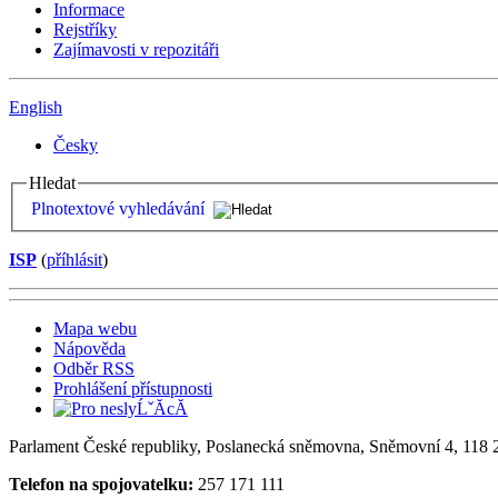
Informace
Rejstříky
Zajímavosti v repozitáři
English
Česky
Hledat
Plnotextové vyhledávání
ISP
(
příhlásit
)
Mapa webu
Nápověda
Odběr RSS
Prohlášení přístupnosti
Parlament České republiky, Poslanecká sněmovna, Sněmovní 4, 118 2
Telefon na spojovatelku:
257 171 111