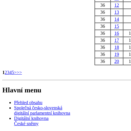
36
12
36
13
36
14
36
15
36
16
36
17
36
18
36
19
36
20
1
2
3
4
5
>
>>
Hlavní menu
Přehled obsahu
Společná česko-slovenská
digitální parlamentní knihovna
Digitální knihovna
České sněmy