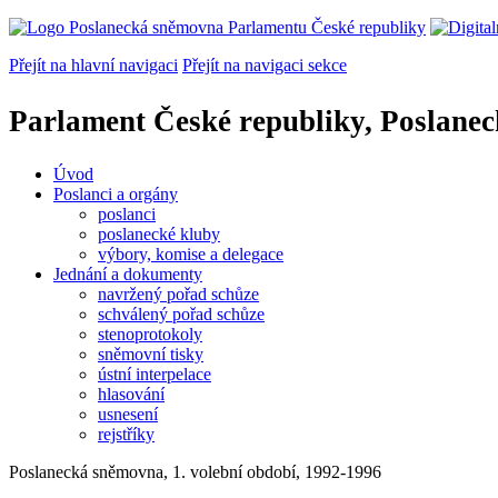
Přejít na hlavní navigaci
Přejít na navigaci sekce
Parlament České republiky, Poslane
Úvod
Poslanci a orgány
poslanci
poslanecké kluby
výbory, komise a delegace
Jednání a dokumenty
navržený pořad schůze
schválený pořad schůze
stenoprotokoly
sněmovní tisky
ústní interpelace
hlasování
usnesení
rejstříky
Poslanecká sněmovna, 1. volební období, 1992-1996