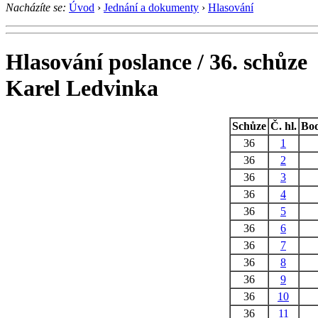
Nacházíte se:
Úvod
›
Jednání a dokumenty
›
Hlasování
Hlasování poslance / 36. schůze
Karel Ledvinka
Schůze
Č. hl.
Bo
36
1
36
2
36
3
36
4
36
5
36
6
36
7
36
8
36
9
36
10
36
11