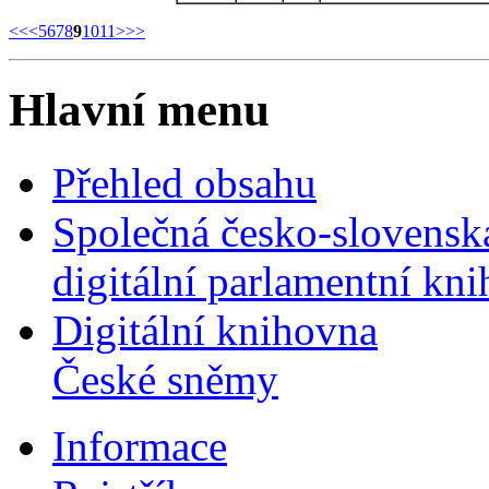
<<
<
5
6
7
8
9
10
11
>
>>
Hlavní menu
Přehled obsahu
Společná česko-slovensk
digitální parlamentní kn
Digitální knihovna
České sněmy
Informace