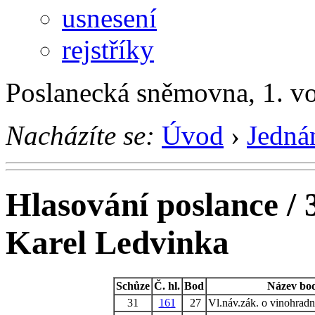
usnesení
rejstříky
Poslanecká sněmovna, 1. v
Nacházíte se:
Úvod
›
Jedná
Hlasování poslance / 
Karel Ledvinka
Schůze
Č. hl.
Bod
Název bo
31
161
27
Vl.náv.zák. o vinohradni