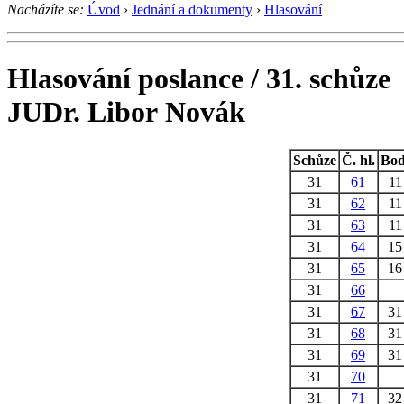
Nacházíte se:
Úvod
›
Jednání a dokumenty
›
Hlasování
Hlasování poslance / 31. schůze
JUDr. Libor Novák
Schůze
Č. hl.
Bo
31
61
1
31
62
1
31
63
1
31
64
1
31
65
1
31
66
31
67
3
31
68
3
31
69
3
31
70
31
71
3