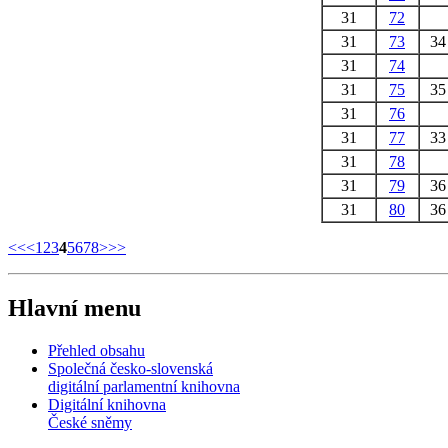
31
72
31
73
3
31
74
31
75
3
31
76
31
77
3
31
78
31
79
3
31
80
3
<<
<
1
2
3
4
5
6
7
8
>
>>
Hlavní menu
Přehled obsahu
Společná česko-slovenská
digitální parlamentní knihovna
Digitální knihovna
České sněmy