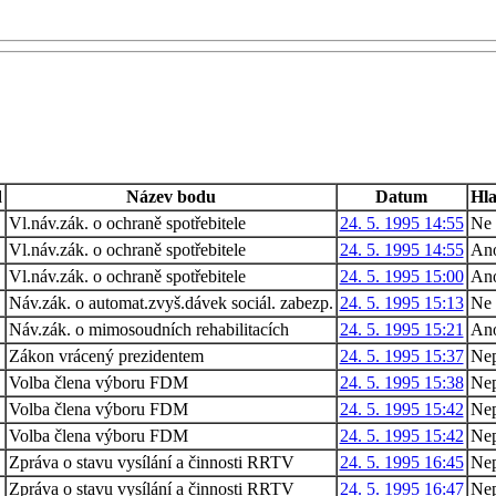
d
Název bodu
Datum
Hla
1
Vl.náv.zák. o ochraně spotřebitele
24. 5. 1995 14:55
Ne
1
Vl.náv.zák. o ochraně spotřebitele
24. 5. 1995 14:55
An
1
Vl.náv.zák. o ochraně spotřebitele
24. 5. 1995 15:00
An
5
Náv.zák. o automat.zvyš.dávek sociál. zabezp.
24. 5. 1995 15:13
Ne
6
Náv.zák. o mimosoudních rehabilitacích
24. 5. 1995 15:21
An
Zákon vrácený prezidentem
24. 5. 1995 15:37
Nep
1
Volba člena výboru FDM
24. 5. 1995 15:38
Nep
1
Volba člena výboru FDM
24. 5. 1995 15:42
Nep
1
Volba člena výboru FDM
24. 5. 1995 15:42
Nep
Zpráva o stavu vysílání a činnosti RRTV
24. 5. 1995 16:45
Nep
2
Zpráva o stavu vysílání a činnosti RRTV
24. 5. 1995 16:47
Nep