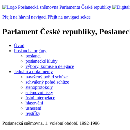
Přejít na hlavní navigaci
Přejít na navigaci sekce
Parlament České republiky, Poslane
Úvod
Poslanci a orgány
poslanci
poslanecké kluby
výbory, komise a delegace
Jednání a dokumenty
navržený pořad schůze
schválený pořad schůze
stenoprotokoly
sněmovní tisky
ústní interpelace
hlasování
usnesení
rejstříky
Poslanecká sněmovna, 1. volební období, 1992-1996