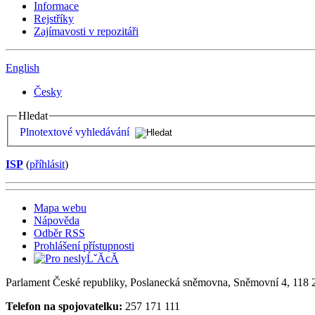
Informace
Rejstříky
Zajímavosti v repozitáři
English
Česky
Hledat
Plnotextové vyhledávání
ISP
(
příhlásit
)
Mapa webu
Nápověda
Odběr RSS
Prohlášení přístupnosti
Parlament České republiky, Poslanecká sněmovna, Sněmovní 4, 118 2
Telefon na spojovatelku:
257 171 111