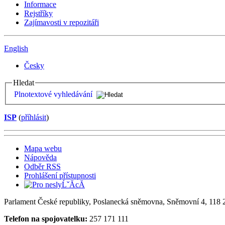
Informace
Rejstříky
Zajímavosti v repozitáři
English
Česky
Hledat
Plnotextové vyhledávání
ISP
(
příhlásit
)
Mapa webu
Nápověda
Odběr RSS
Prohlášení přístupnosti
Parlament České republiky, Poslanecká sněmovna, Sněmovní 4, 118 2
Telefon na spojovatelku:
257 171 111