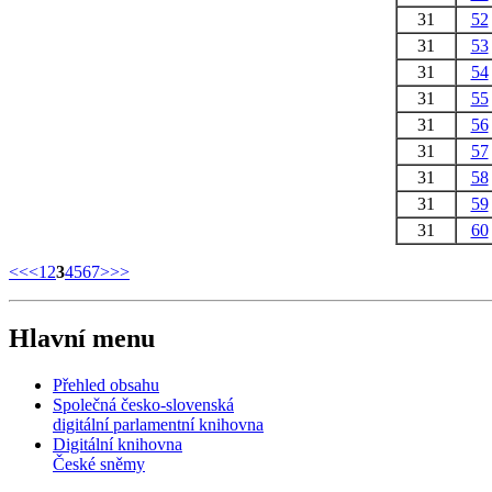
31
52
31
53
31
54
31
55
31
56
31
57
31
58
31
59
31
60
<<
<
1
2
3
4
5
6
7
>
>>
Hlavní menu
Přehled obsahu
Společná česko-slovenská
digitální parlamentní knihovna
Digitální knihovna
České sněmy