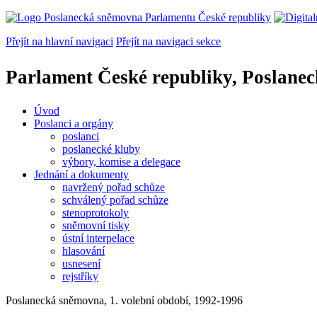
Přejít na hlavní navigaci
Přejít na navigaci sekce
Parlament České republiky, Poslane
Úvod
Poslanci a orgány
poslanci
poslanecké kluby
výbory, komise a delegace
Jednání a dokumenty
navržený pořad schůze
schválený pořad schůze
stenoprotokoly
sněmovní tisky
ústní interpelace
hlasování
usnesení
rejstříky
Poslanecká sněmovna, 1. volební období, 1992-1996