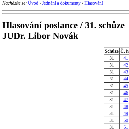
Nacházíte se:
Úvod
›
Jednání a dokumenty
›
Hlasování
Hlasování poslance / 31. schůze
JUDr. Libor Novák
Schůze
Č. h
31
41
31
42
31
43
31
44
31
45
31
46
31
47
31
48
31
49
31
50
31
51