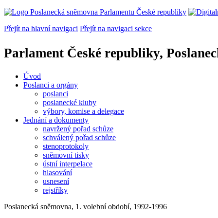
Přejít na hlavní navigaci
Přejít na navigaci sekce
Parlament České republiky, Poslane
Úvod
Poslanci a orgány
poslanci
poslanecké kluby
výbory, komise a delegace
Jednání a dokumenty
navržený pořad schůze
schválený pořad schůze
stenoprotokoly
sněmovní tisky
ústní interpelace
hlasování
usnesení
rejstříky
Poslanecká sněmovna, 1. volební období, 1992-1996