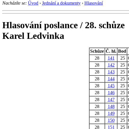
Nacházíte se:
Úvod
›
Jednání a dokumenty
›
Hlasování
Hlasování poslance / 28. schůze
Karel Ledvinka
Schůze
Č. hl.
Bod
28
141
25
28
142
25
28
143
25
28
144
25
28
145
25
28
146
25
28
147
25
28
148
25
28
149
25
28
150
25
28
151
25