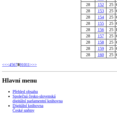
28
152
25
28
153
25
28
154
25
28
155
25
28
156
25
28
157
25
28
158
25
28
159
25
28
160
25
<<
<
4
5
6
7
8
9
10
11
>
>>
Hlavní menu
Přehled obsahu
Společná česko-slovenská
digitální parlamentní knihovna
Digitální knihovna
České sněmy