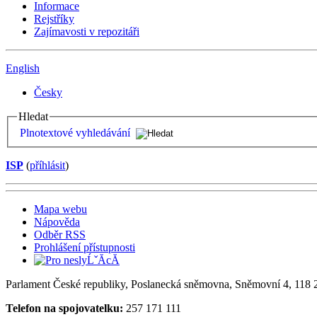
Informace
Rejstříky
Zajímavosti v repozitáři
English
Česky
Hledat
Plnotextové vyhledávání
ISP
(
příhlásit
)
Mapa webu
Nápověda
Odběr RSS
Prohlášení přístupnosti
Parlament České republiky, Poslanecká sněmovna, Sněmovní 4, 118 2
Telefon na spojovatelku:
257 171 111