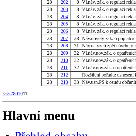
28
202
8
Vl.náv. zák. o regulaci rekl
28
203
8
Vl.náv. zák. o regulaci rekl
28
204
8
Vl.náv. zák. o regulaci rekl
28
205
8
Vl.náv. zák. o regulaci rekl
28
206
8
Vl.náv. zák. o regulaci rekl
28
207
28
Náv.novely zák. o poplatcí
28
208
31
Náv.na vzetí zpět návrhu o
28
209
32
Vl.náv.nov.zák. o opatřeníc
28
210
32
Vl.náv.nov.zák. o opatřeníc
28
211
32
Vl.náv.nov.zák. o opatřeníc
28
212
Rozšíření pořadu: usnesení
28
213
33
Náv.usn.PS k osudu občanů 
<<
<
7
8
9
10
11
Hlavní menu
Přehled obsahu