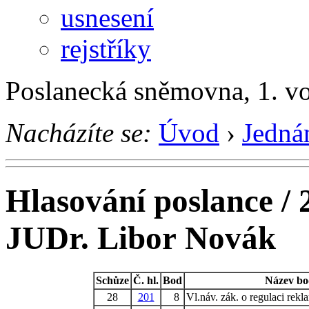
usnesení
rejstříky
Poslanecká sněmovna, 1. v
Nacházíte se:
Úvod
›
Jedná
Hlasování poslance / 
JUDr. Libor Novák
Schůze
Č. hl.
Bod
Název b
28
201
8
Vl.náv. zák. o regulaci rekl