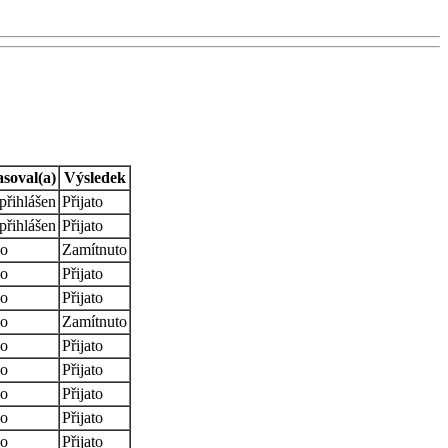
asoval(a)
Výsledek
přihlášen
Přijato
přihlášen
Přijato
o
Zamítnuto
o
Přijato
o
Přijato
o
Zamítnuto
o
Přijato
o
Přijato
o
Přijato
o
Přijato
o
Přijato