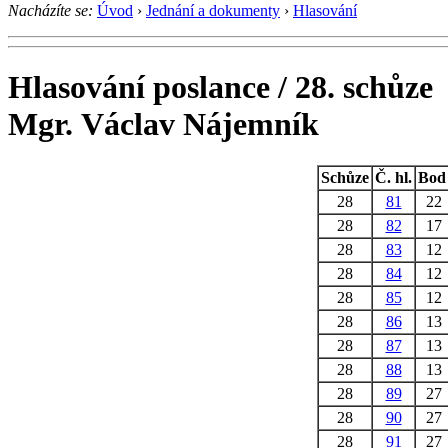
Nacházíte se:
Úvod
›
Jednání a dokumenty
›
Hlasování
Hlasování poslance / 28. schůze
Mgr. Václav Nájemník
Schůze
Č. hl.
Bod
28
81
22
28
82
17
28
83
12
28
84
12
28
85
12
28
86
13
28
87
13
28
88
13
28
89
27
28
90
27
28
91
27