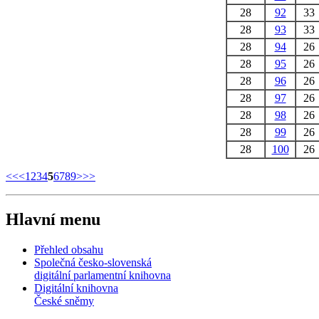
28
92
33
28
93
33
28
94
26
28
95
26
28
96
26
28
97
26
28
98
26
28
99
26
28
100
26
<<
<
1
2
3
4
5
6
7
8
9
>
>>
Hlavní menu
Přehled obsahu
Společná česko-slovenská
digitální parlamentní knihovna
Digitální knihovna
České sněmy