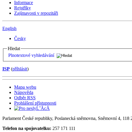
Informace
Rejstříky
Zajímavosti v repozitáři
English
Česky
Hledat
Plnotextové vyhledávání
ISP
(
příhlásit
)
Mapa webu
Nápověda
Odběr RSS
Prohlášení přístupnosti
Parlament České republiky, Poslanecká sněmovna, Sněmovní 4, 118 2
Telefon na spojovatelku:
257 171 111