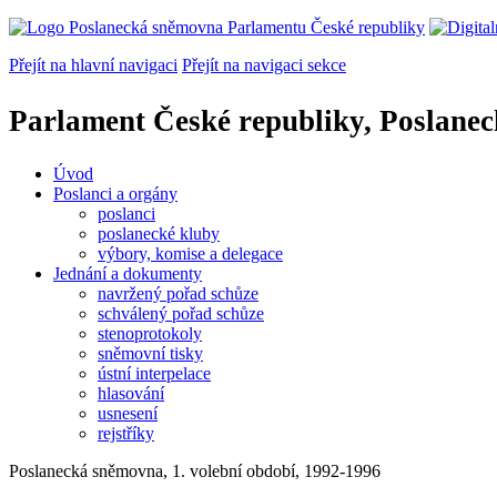
Přejít na hlavní navigaci
Přejít na navigaci sekce
Parlament České republiky, Poslane
Úvod
Poslanci a orgány
poslanci
poslanecké kluby
výbory, komise a delegace
Jednání a dokumenty
navržený pořad schůze
schválený pořad schůze
stenoprotokoly
sněmovní tisky
ústní interpelace
hlasování
usnesení
rejstříky
Poslanecká sněmovna, 1. volební období, 1992-1996