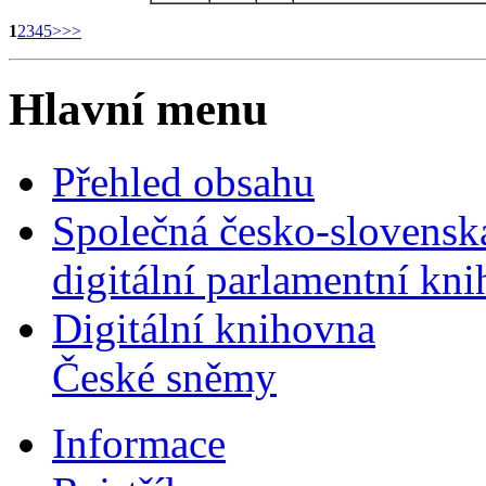
1
2
3
4
5
>
>>
Hlavní menu
Přehled obsahu
Společná česko-slovensk
digitální parlamentní kn
Digitální knihovna
České sněmy
Informace