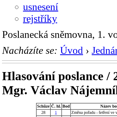
usnesení
rejstříky
Poslanecká sněmovna, 1. v
Nacházíte se:
Úvod
›
Jedná
Hlasování poslance / 
Mgr. Václav Nájemní
Schůze
Č. hl.
Bod
Název b
28
1
Změna pořadu - šetření ve 