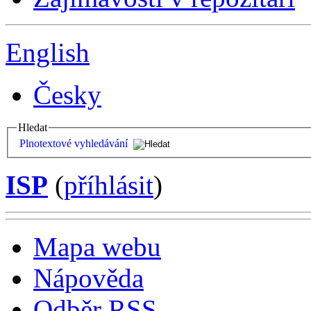
English
Česky
Hledat
Plnotextové vyhledávání
ISP
(
příhlásit
)
Mapa webu
Nápověda
Odběr RSS