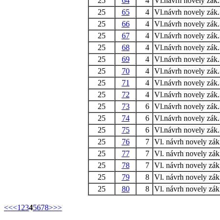
25
64
4
Vl.návrh novely zák.
25
65
4
Vl.návrh novely zák.
25
66
4
Vl.návrh novely zák.
25
67
4
Vl.návrh novely zák.
25
68
4
Vl.návrh novely zák.
25
69
4
Vl.návrh novely zák.
25
70
4
Vl.návrh novely zák.
25
71
4
Vl.návrh novely zák.
25
72
4
Vl.návrh novely zák.
25
73
6
Vl.návrh novely zák.
25
74
6
Vl.návrh novely zák.
25
75
6
Vl.návrh novely zák.
25
76
7
Vl. návrh novely zák.
25
77
7
Vl. návrh novely zák.
25
78
7
Vl. návrh novely zák.
25
79
8
Vl. návrh novely zák
25
80
8
Vl. návrh novely zák
<<
<
1
2
3
4
5
6
7
8
>
>>