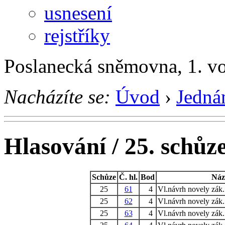
usnesení
rejstříky
Poslanecká sněmovna, 1. v
Nacházíte se:
Úvod
›
Jedná
Hlasování / 25. schůz
Schůze
Č. hl.
Bod
Náz
25
61
4
Vl.návrh novely zák.
25
62
4
Vl.návrh novely zák.
25
63
4
Vl.návrh novely zák.