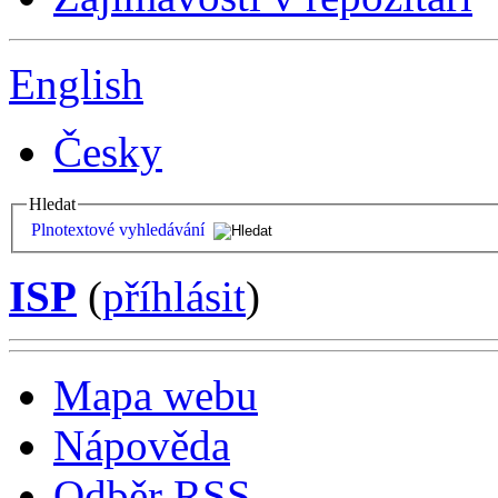
English
Česky
Hledat
Plnotextové vyhledávání
ISP
(
příhlásit
)
Mapa webu
Nápověda
Odběr RSS