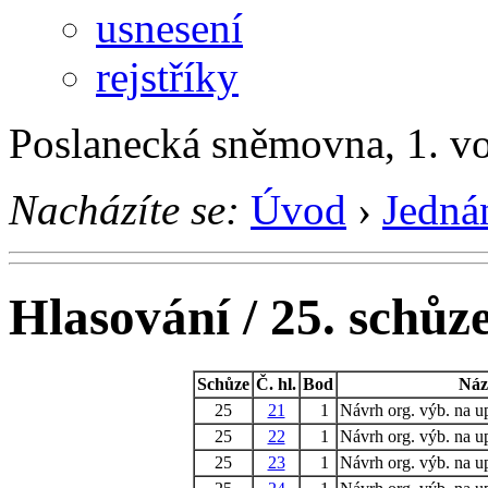
usnesení
rejstříky
Poslanecká sněmovna, 1. v
Nacházíte se:
Úvod
›
Jedná
Hlasování / 25. schůz
Schůze
Č. hl.
Bod
Náz
25
21
1
Návrh org. výb. na u
25
22
1
Návrh org. výb. na u
25
23
1
Návrh org. výb. na u