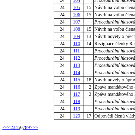
24
104
Procedurální hlasová
24
105
15
Návrh na volbu člen
24
106
15
Návrh na volbu člen
24
107
Procedurální hlasová
24
108
15
Návrh na volbu člen
24
109
13
Návrh novely o přec
24
110
14
Rezignace členky Ra
24
111
Procedurální hlasová
24
112
Procedurální hlasová
24
113
Procedurální hlasová
24
114
Procedurální hlasová
24
115
18
Návrh novely o úprav
24
116
2
Zpáva mandátového a
24
117
2
Zpáva mandátového a
24
118
Procedurální hlasová
24
119
Procedurální hlasová
24
120
17
Odpovědi členů vlády
<<
<
2
3
4
5
6
7
8
9
>
>>