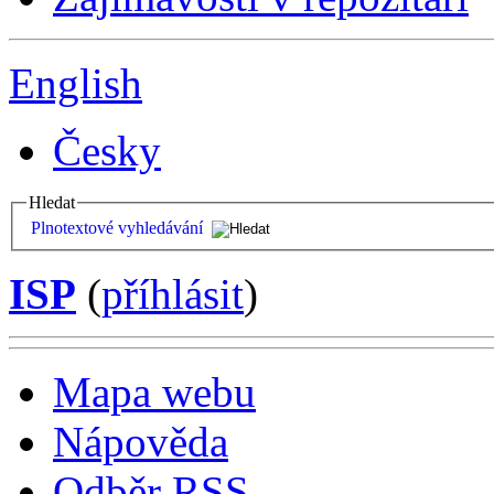
English
Česky
Hledat
Plnotextové vyhledávání
ISP
(
příhlásit
)
Mapa webu
Nápověda
Odběr RSS