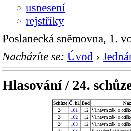
usnesení
rejstříky
Poslanecká sněmovna, 1. v
Nacházíte se:
Úvod
›
Jedná
Hlasování / 24. schůz
Schůze
Č. hl.
Bod
Náz
24
101
12
Vl.návrh zák. o odš
24
102
12
Vl.návrh zák. o odš
24
103
12
Vl.návrh zák. o odš