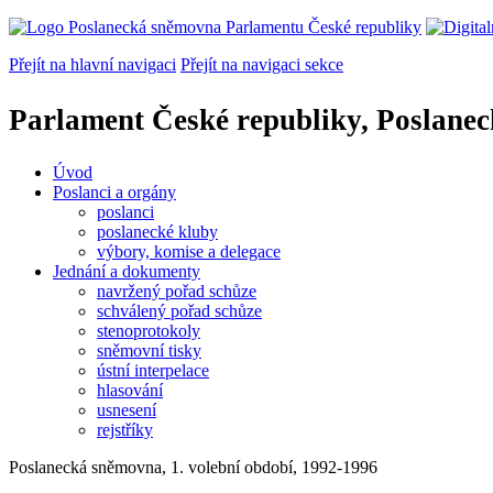
Přejít na hlavní navigaci
Přejít na navigaci sekce
Parlament České republiky, Poslane
Úvod
Poslanci a orgány
poslanci
poslanecké kluby
výbory, komise a delegace
Jednání a dokumenty
navržený pořad schůze
schválený pořad schůze
stenoprotokoly
sněmovní tisky
ústní interpelace
hlasování
usnesení
rejstříky
Poslanecká sněmovna, 1. volební období, 1992-1996