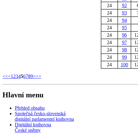
24
92
24
93
24
94
24
95
24
96
1
24
97
1
24
98
1
24
99
1
24
100
1
<<
<
1
2
3
4
5
6
7
8
9
>
>>
Hlavní menu
Přehled obsahu
Společná česko-slovenská
digitální parlamentní knihovna
Digitální knihovna
České sněmy