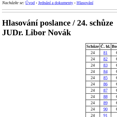
Nacházíte se:
Úvod
›
Jednání a dokumenty
›
Hlasování
Hlasování poslance / 24. schůze
JUDr. Libor Novák
Schůze
Č. hl.
Bo
24
81
24
82
24
83
24
84
24
85
24
86
24
87
24
88
24
89
24
90
24
91