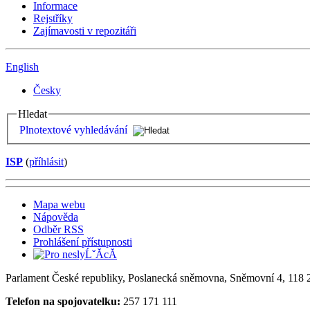
Informace
Rejstříky
Zajímavosti v repozitáři
English
Česky
Hledat
Plnotextové vyhledávání
ISP
(
příhlásit
)
Mapa webu
Nápověda
Odběr RSS
Prohlášení přístupnosti
Parlament České republiky, Poslanecká sněmovna, Sněmovní 4, 118 2
Telefon na spojovatelku:
257 171 111