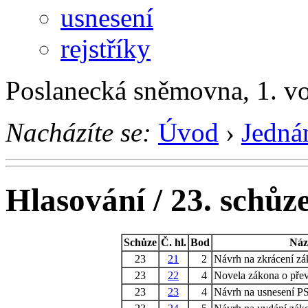
usnesení
rejstříky
Poslanecká sněmovna, 1. v
Nacházíte se:
Úvod
›
Jedná
Hlasování / 23. schůz
Schůze
Č. hl.
Bod
Náz
23
21
2
Návrh na zkrácení zá
23
22
4
Novela zákona o přev
23
23
4
Návrh na usnesení PS 