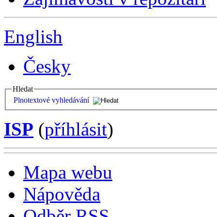
English
Česky
Hledat
Plnotextové vyhledávání
ISP
(
příhlásit
)
Mapa webu
Nápověda
Odběr RSS