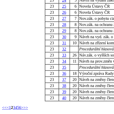
23
24
5
Návrh na vydání záko
23
25
6
Novela Ústavy ČR
23
26
6
Novela Ústavy ČR
23
27
7
Nov.zák. o pobytu c
23
28
8
Nov.zák. na ochranu zv
23
29
8
Nov.zák. na ochranu zv
23
30
9
Návrh na vyd. zák. o
23
31
10
Návrh na zřízení kom
23
32
Procedurální hlasová
23
33
26
Náv.zák. o vyšších s
23
34
11
Návrh na prov.změn
23
35
Procedurální hlasová
23
36
18
Výroční zpráva Rad
23
37
20
Návrh na změny člens
23
38
20
Návrh na změny člens
23
39
20
Návrh na změny člens
23
40
20
Návrh na změny člens
<<
<
1
2
3
4
5
6
>
>>