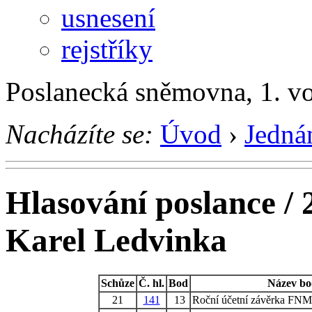
usnesení
rejstříky
Poslanecká sněmovna, 1. v
Nacházíte se:
Úvod
›
Jedná
Hlasování poslance / 
Karel Ledvinka
Schůze
Č. hl.
Bod
Název b
21
141
13
Roční účetní závěrka FNM 