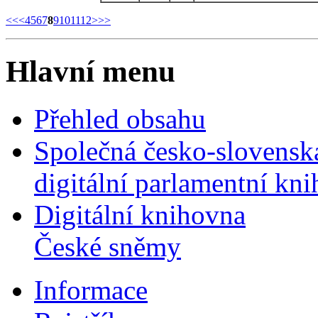
<<
<
4
5
6
7
8
9
10
11
12
>
>>
Hlavní menu
Přehled obsahu
Společná česko-slovensk
digitální parlamentní kn
Digitální knihovna
České sněmy
Informace