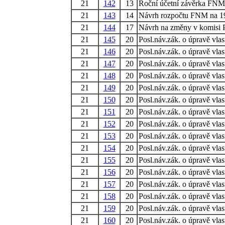
21
142
13
Roční účetní závěrka FNM 
21
143
14
Návrh rozpočtu FNM na 1
21
144
17
Návrh na změny v komisi 
21
145
20
Posl.náv.zák. o úpravě vla
21
146
20
Posl.náv.zák. o úpravě vla
21
147
20
Posl.náv.zák. o úpravě vla
21
148
20
Posl.náv.zák. o úpravě vla
21
149
20
Posl.náv.zák. o úpravě vla
21
150
20
Posl.náv.zák. o úpravě vla
21
151
20
Posl.náv.zák. o úpravě vla
21
152
20
Posl.náv.zák. o úpravě vla
21
153
20
Posl.náv.zák. o úpravě vla
21
154
20
Posl.náv.zák. o úpravě vla
21
155
20
Posl.náv.zák. o úpravě vla
21
156
20
Posl.náv.zák. o úpravě vla
21
157
20
Posl.náv.zák. o úpravě vla
21
158
20
Posl.náv.zák. o úpravě vla
21
159
20
Posl.náv.zák. o úpravě vla
21
160
20
Posl.náv.zák. o úpravě vla