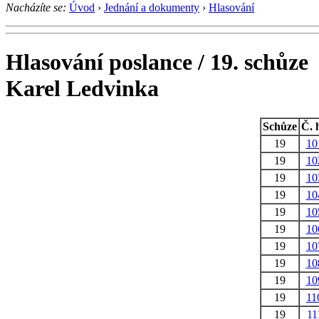
Nacházíte se:
Úvod
›
Jednání a dokumenty
›
Hlasování
Hlasování poslance / 19. schůze
Karel Ledvinka
Schůze
Č. h
19
10
19
10
19
10
19
10
19
10
19
10
19
10
19
10
19
10
19
11
19
11