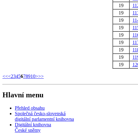
19
11
19
11
19
11
19
11
19
11
19
11
19
11
19
11
19
12
<<
<
2
3
4
5
6
7
8
9
10
>
>>
Hlavní menu
Přehled obsahu
Společná česko-slovenská
digitální parlamentní knihovna
Digitální knihovna
České sněmy