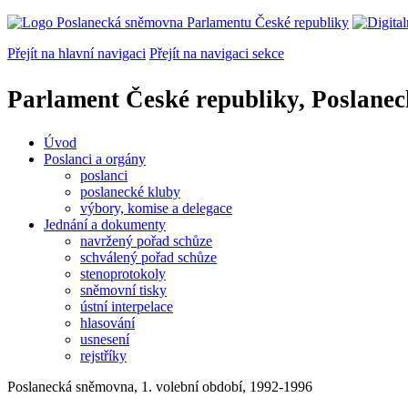
Přejít na hlavní navigaci
Přejít na navigaci sekce
Parlament České republiky, Poslane
Úvod
Poslanci a orgány
poslanci
poslanecké kluby
výbory, komise a delegace
Jednání a dokumenty
navržený pořad schůze
schválený pořad schůze
stenoprotokoly
sněmovní tisky
ústní interpelace
hlasování
usnesení
rejstříky
Poslanecká sněmovna, 1. volební období, 1992-1996