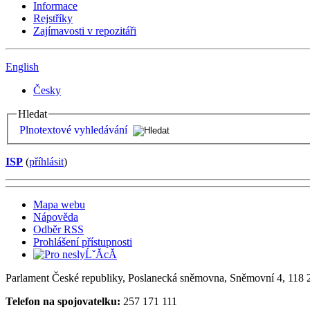
Informace
Rejstříky
Zajímavosti v repozitáři
English
Česky
Hledat
Plnotextové vyhledávání
ISP
(
příhlásit
)
Mapa webu
Nápověda
Odběr RSS
Prohlášení přístupnosti
Parlament České republiky, Poslanecká sněmovna, Sněmovní 4, 118 2
Telefon na spojovatelku:
257 171 111