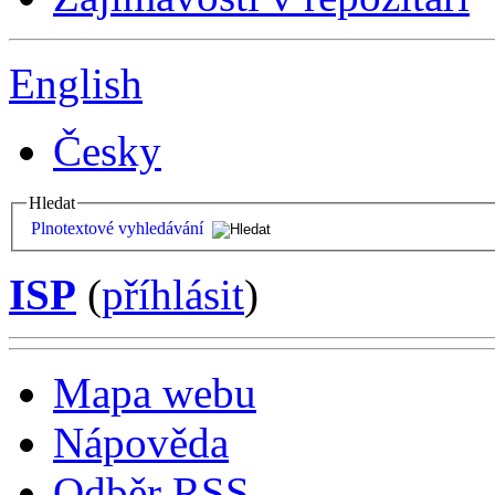
English
Česky
Hledat
Plnotextové vyhledávání
ISP
(
příhlásit
)
Mapa webu
Nápověda
Odběr RSS