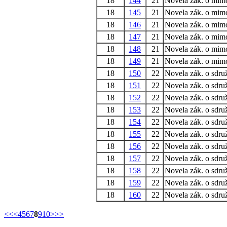
18
144
21
Novela zák. o mimo
18
145
21
Novela zák. o mimo
18
146
21
Novela zák. o mimo
18
147
21
Novela zák. o mimo
18
148
21
Novela zák. o mimo
18
149
21
Novela zák. o mimo
18
150
22
Novela zák. o sdruž.
18
151
22
Novela zák. o sdruž.
18
152
22
Novela zák. o sdruž.
18
153
22
Novela zák. o sdruž.
18
154
22
Novela zák. o sdruž.
18
155
22
Novela zák. o sdruž.
18
156
22
Novela zák. o sdruž.
18
157
22
Novela zák. o sdruž.
18
158
22
Novela zák. o sdruž.
18
159
22
Novela zák. o sdruž.
18
160
22
Novela zák. o sdruž.
<<
<
4
5
6
7
8
9
10
>
>>