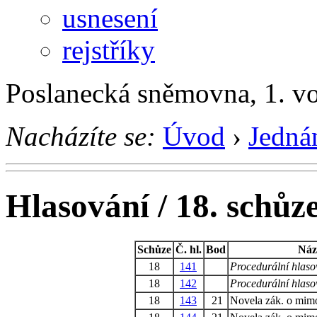
usnesení
rejstříky
Poslanecká sněmovna, 1. v
Nacházíte se:
Úvod
›
Jedná
Hlasování / 18. schůz
Schůze
Č. hl.
Bod
Náz
18
141
Procedurální hlaso
18
142
Procedurální hlaso
18
143
21
Novela zák. o mimo