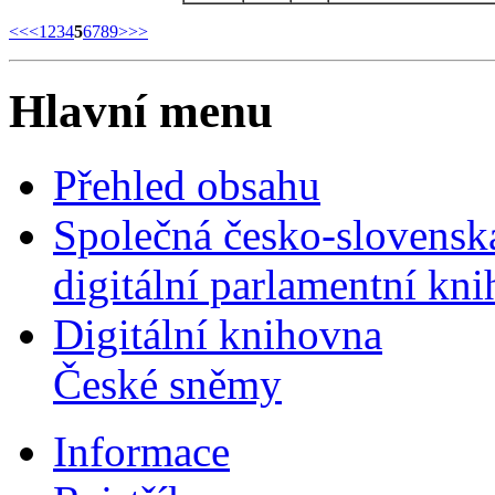
<<
<
1
2
3
4
5
6
7
8
9
>
>>
Hlavní menu
Přehled obsahu
Společná česko-slovensk
digitální parlamentní kn
Digitální knihovna
České sněmy
Informace