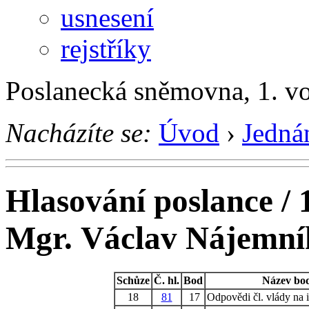
usnesení
rejstříky
Poslanecká sněmovna, 1. v
Nacházíte se:
Úvod
›
Jedná
Hlasování poslance / 
Mgr. Václav Nájemní
Schůze
Č. hl.
Bod
Název bo
18
81
17
Odpovědi čl. vlády na i