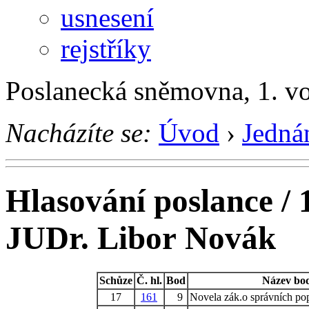
usnesení
rejstříky
Poslanecká sněmovna, 1. v
Nacházíte se:
Úvod
›
Jedná
Hlasování poslance / 
JUDr. Libor Novák
Schůze
Č. hl.
Bod
Název bo
17
161
9
Novela zák.o správních pop