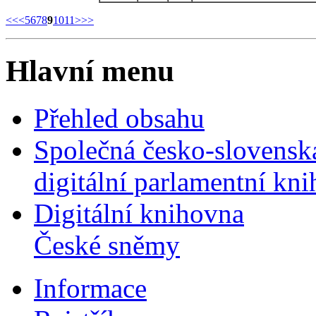
<<
<
5
6
7
8
9
10
11
>
>>
Hlavní menu
Přehled obsahu
Společná česko-slovensk
digitální parlamentní kn
Digitální knihovna
České sněmy
Informace