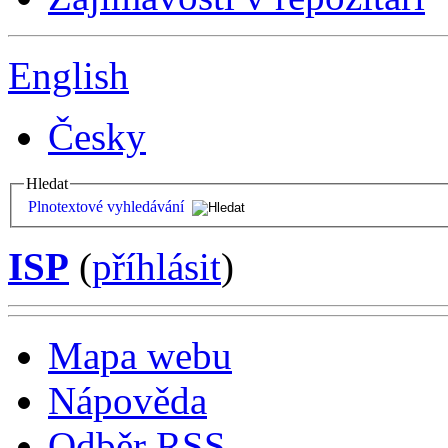
English
Česky
Hledat
Plnotextové vyhledávání
ISP
(
příhlásit
)
Mapa webu
Nápověda
Odběr RSS