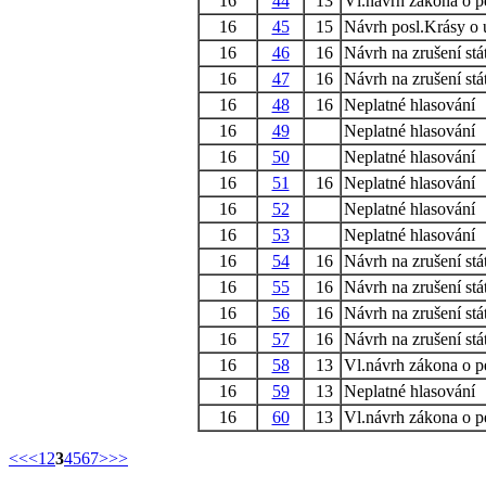
16
44
13
Vl.návrh zákona o pe
16
45
15
Návrh posl.Krásy o ú
16
46
16
Návrh na zrušení stá
16
47
16
Návrh na zrušení stá
16
48
16
Neplatné hlasování
16
49
Neplatné hlasování
16
50
Neplatné hlasování
16
51
16
Neplatné hlasování
16
52
Neplatné hlasování
16
53
Neplatné hlasování
16
54
16
Návrh na zrušení stá
16
55
16
Návrh na zrušení stá
16
56
16
Návrh na zrušení stá
16
57
16
Návrh na zrušení stá
16
58
13
Vl.návrh zákona o pe
16
59
13
Neplatné hlasování
16
60
13
Vl.návrh zákona o pe
<<
<
1
2
3
4
5
6
7
>
>>