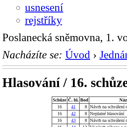
usnesení
rejstříky
Poslanecká sněmovna, 1. v
Nacházíte se:
Úvod
›
Jedná
Hlasování / 16. schůz
Schůze
Č. hl.
Bod
Náz
16
41
8
Návrh na schválení 
16
42
8
Neplatné hlasování
16
43
8
Návrh na schválení 