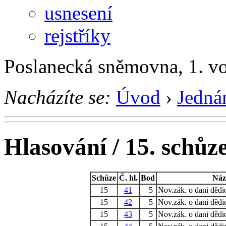
usnesení
rejstříky
Poslanecká sněmovna, 1. v
Nacházíte se:
Úvod
›
Jedná
Hlasování / 15. schůz
Schůze
Č. hl.
Bod
Náz
15
41
5
Nov.zák. o dani dědi
15
42
5
Nov.zák. o dani dědi
15
43
5
Nov.zák. o dani dědi