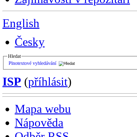
English
Česky
Hledat
Plnotextové vyhledávání
ISP
(
příhlásit
)
Mapa webu
Nápověda
Odběr RSS