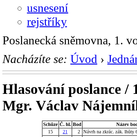
usnesení
rejstříky
Poslanecká sněmovna, 1. v
Nacházíte se:
Úvod
›
Jedná
Hlasování poslance / 
Mgr. Václav Nájemní
Schůze
Č. hl.
Bod
Název bo
15
21
2
Návrh na zkrác. zák. lhůty 