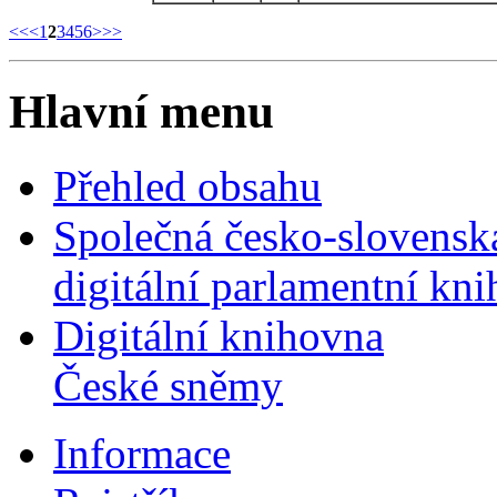
<<
<
1
2
3
4
5
6
>
>>
Hlavní menu
Přehled obsahu
Společná česko-slovensk
digitální parlamentní kn
Digitální knihovna
České sněmy
Informace