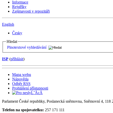
Informace
Rejstříky
Zajímavosti v repozitáři
English
Česky
Hledat
Plnotextové vyhledávání
ISP
(
příhlásit
)
Mapa webu
Nápověda
Odběr RSS
Prohlášení přístupnosti
Parlament České republiky, Poslanecká sněmovna, Sněmovní 4, 118 2
Telefon na spojovatelku:
257 171 111