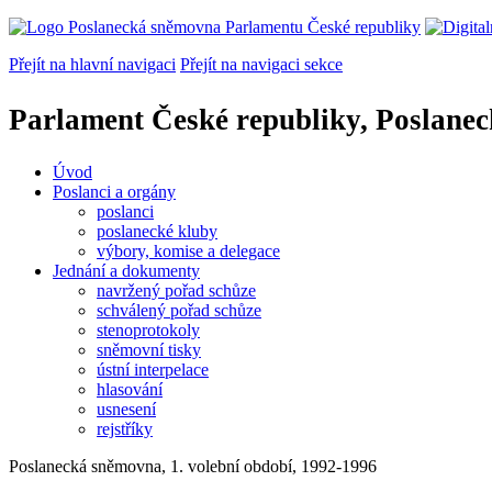
Přejít na hlavní navigaci
Přejít na navigaci sekce
Parlament České republiky, Poslane
Úvod
Poslanci a orgány
poslanci
poslanecké kluby
výbory, komise a delegace
Jednání a dokumenty
navržený pořad schůze
schválený pořad schůze
stenoprotokoly
sněmovní tisky
ústní interpelace
hlasování
usnesení
rejstříky
Poslanecká sněmovna, 1. volební období, 1992-1996