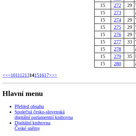
15
272
29
15
273
15
274
29
15
275
29
15
276
29
15
277
33
15
278
15
279
35
15
280
<<
<
10
11
12
13
14
15
16
17
>
>>
Hlavní menu
Přehled obsahu
Společná česko-slovenská
digitální parlamentní knihovna
Digitální knihovna
České sněmy