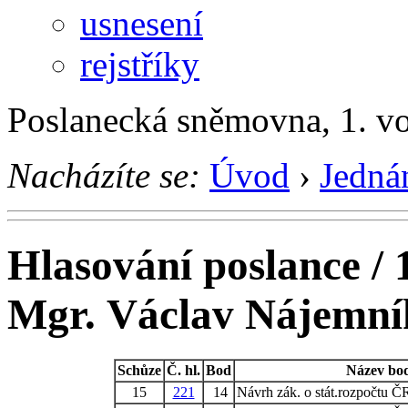
usnesení
rejstříky
Poslanecká sněmovna, 1. v
Nacházíte se:
Úvod
›
Jedná
Hlasování poslance / 
Mgr. Václav Nájemní
Schůze
Č. hl.
Bod
Název bo
15
221
14
Návrh zák. o stát.rozpočtu ČR