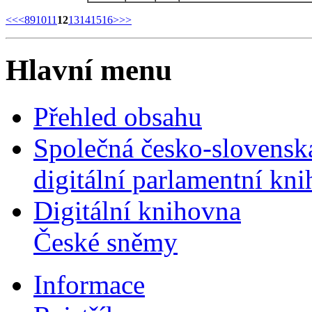
<<
<
8
9
10
11
12
13
14
15
16
>
>>
Hlavní menu
Přehled obsahu
Společná česko-slovensk
digitální parlamentní kn
Digitální knihovna
České sněmy
Informace