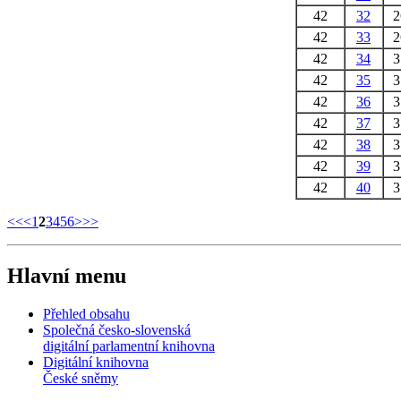
42
32
42
33
42
34
42
35
42
36
42
37
42
38
42
39
42
40
<<
<
1
2
3
4
5
6
>
>>
Hlavní menu
Přehled obsahu
Společná česko-slovenská
digitální parlamentní knihovna
Digitální knihovna
České sněmy