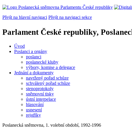
Přejít na hlavní navigaci
Přejít na navigaci sekce
Parlament České republiky, Poslane
Úvod
Poslanci a orgány
poslanci
poslanecké kluby
výbory, komise a delegace
Jednání a dokumenty
navržený pořad schůze
schválený pořad schůze
stenoprotokoly
sněmovní tisky
ústní interpelace
hlasování
usnesení
rejstříky
Poslanecká sněmovna, 1. volební období, 1992-1996