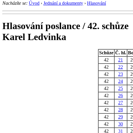
Nacházíte se:
Úvod
›
Jednání a dokumenty
›
Hlasování
Hlasování poslance / 42. schůze
Karel Ledvinka
Schůze
Č. hl.
B
42
21
42
22
42
23
42
24
42
25
42
26
42
27
42
28
42
29
42
30
42
31