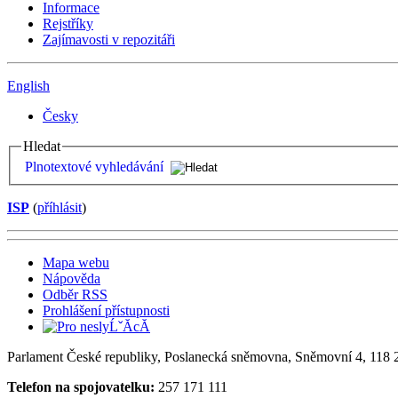
Informace
Rejstříky
Zajímavosti v repozitáři
English
Česky
Hledat
Plnotextové vyhledávání
ISP
(
příhlásit
)
Mapa webu
Nápověda
Odběr RSS
Prohlášení přístupnosti
Parlament České republiky, Poslanecká sněmovna, Sněmovní 4, 118 2
Telefon na spojovatelku:
257 171 111