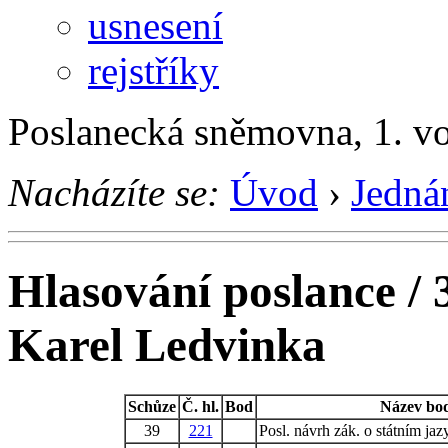
usnesení
rejstříky
Poslanecká sněmovna, 1. v
Nacházíte se:
Úvod
›
Jedná
Hlasování poslance / 
Karel Ledvinka
Schůze
Č. hl.
Bod
Název bo
39
221
Posl. návrh zák. o státním ja