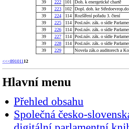
39
222
101
Doh. k energetické chartě
39
223
102
Dopl. doh. ke Středoevrop.d
39
224
114
Rozšíření pořadu 3. čtení
39
225
114
Posl.náv. zák. o sídle Parlame
39
226
114
Posl.náv. zák. o sídle Parlame
39
227
114
Posl.náv. zák. o sídle Parlame
39
228
114
Posl.náv. zák. o sídle Parlame
39
229
Novela zák.o auditorech a K
<<
<
8
9
10
11
12
Hlavní menu
Přehled obsahu
Společná česko-slovensk
digitální parlamentní kn