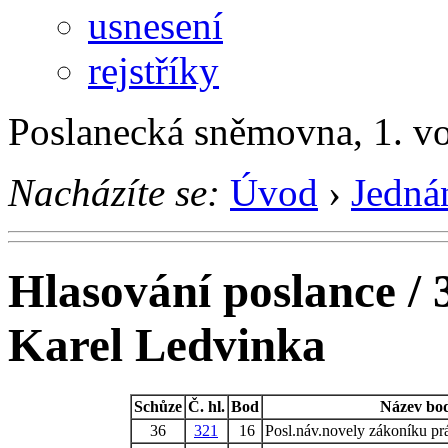
usnesení
rejstříky
Poslanecká sněmovna, 1. v
Nacházíte se:
Úvod
›
Jedná
Hlasování poslance / 
Karel Ledvinka
Schůze
Č. hl.
Bod
Název bo
36
321
16
Posl.náv.novely zákoníku pr