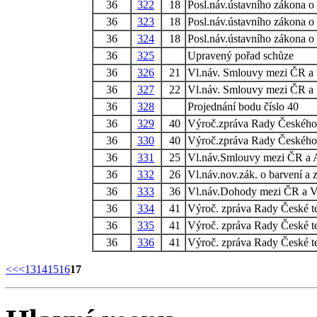
36
322
18
Posl.náv.ústavního zákona o
36
323
18
Posl.náv.ústavního zákona o
36
324
18
Posl.náv.ústavního zákona o
36
325
Upravený pořad schůze
36
326
21
Vl.náv. Smlouvy mezi ČR a 
36
327
22
Vl.náv. Smlouvy mezi ČR 
36
328
Projednání bodu číslo 40
36
329
40
Výroč.zpráva Rady Českého 
36
330
40
Výroč.zpráva Rady Českého 
36
331
25
Vl.náv.Smlouvy mezi ČR a A
36
332
26
Vl.náv.nov.zák. o barvení a 
36
333
36
Vl.náv.Dohody mezi ČR a V
36
334
41
Výroč. zpráva Rady České te
36
335
41
Výroč. zpráva Rady České te
36
336
41
Výroč. zpráva Rady České te
<<
<
13
14
15
16
17