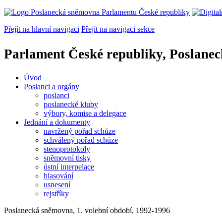
Přejít na hlavní navigaci
Přejít na navigaci sekce
Parlament České republiky, Poslane
Úvod
Poslanci a orgány
poslanci
poslanecké kluby
výbory, komise a delegace
Jednání a dokumenty
navržený pořad schůze
schválený pořad schůze
stenoprotokoly
sněmovní tisky
ústní interpelace
hlasování
usnesení
rejstříky
Poslanecká sněmovna, 1. volební období, 1992-1996