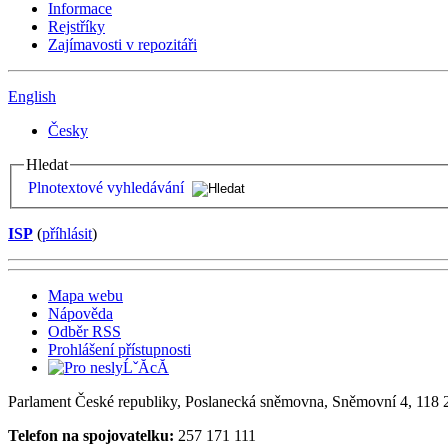
Informace
Rejstříky
Zajímavosti v repozitáři
English
Česky
Hledat
Plnotextové vyhledávání
ISP
(
příhlásit
)
Mapa webu
Nápověda
Odběr RSS
Prohlášení přístupnosti
Parlament České republiky, Poslanecká sněmovna, Sněmovní 4, 118 2
Telefon na spojovatelku:
257 171 111