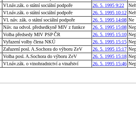
4
Vl.náv.zák. o státní sociální podpoře
26. 5. 1995 9:22
Neh
4
Vl.náv.zák. o státní sociální podpoře
26. 5. 1995 10:12
Neh
5
Vl. náv. zák. o státní sociální podpoře
26. 5. 1995 14:08
Ne
9
Náv. na odvol. předsedkyně MIV z funkce
26. 5. 1995 15:08
Nep
Volba předsedy MIV PSP ČR
26. 5. 1995 15:10
Nep
Vyřazení volby člena NKÚ
26. 5. 1995 15:15
Nep
Zařazení posl. A.Sochora do výboru ZeV
26. 5. 1995 15:17
Nep
Volba posl. A.Sochora do výboru ZeV
26. 5. 1995 15:18
Nep
7
Vl.náv.zák. o vinohradnictví a vinařství
26. 5. 1995 15:46
Nep