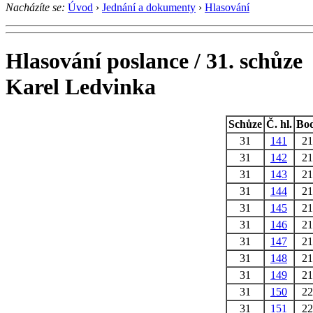
Nacházíte se:
Úvod
›
Jednání a dokumenty
›
Hlasování
Hlasování poslance / 31. schůze
Karel Ledvinka
Schůze
Č. hl.
Bo
31
141
2
31
142
2
31
143
2
31
144
2
31
145
2
31
146
2
31
147
2
31
148
2
31
149
2
31
150
2
31
151
2