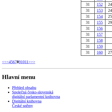
31
152
2
31
153
2
31
154
2
31
155
2
31
156
31
157
31
158
31
159
31
160
2
<<
<
4
5
6
7
8
9
10
11
>
>>
Hlavní menu
Přehled obsahu
Společná česko-slovenská
digitální parlamentní knihovna
Digitální knihovna
České sněmy